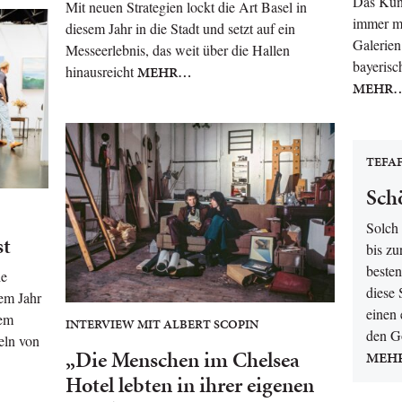
Das Kuns
Mit neuen Strategien lockt die Art Basel in
immer m
diesem Jahr in die Stadt und setzt auf ein
Galerien 
Messeerlebnis, das weit über die Hallen
bayerisc
hinausreicht
MEHR…
MEHR
TEFAF
Schö
Solch 
st
bis zu
besten
ie
diese
sem Jahr
einen 
rem
INTERVIEW MIT ALBERT SCOPIN
den G
eln von
„Die Menschen im Chelsea
MEH
Hotel lebten in ihrer eigenen