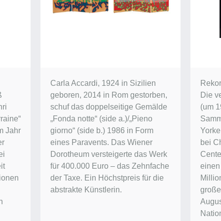
Carla Accardi, 1924 in Sizilien
Rekor
ß
geboren, 2014 in Rom gestorben,
Die v
ri
schuf das doppelseitige Gemälde
(um 1
raine“
„Fonda notte“ (side a.)/„Pieno
Samm
im Jahr
giorno“ (side b.) 1986 in Form
Yorke
er
eines Paravents. Das Wiener
bei Ch
ei
Dorotheum versteigerte das Werk
Center
it
für 400.000 Euro – das Zehnfache
einen
lionen
der Taxe. Ein Höchstpreis für die
Millio
abstrakte Künstlerin.
groß
n
Augus
Natio