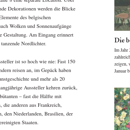
nde Dekorationen werden die Blicke
Elemente des belgischen
 auch Wolken und Sonnenaufgänge
die Gestaltung. Am Eingang erinnert
Die b
 tanzende Nordlichter.
Im Jahr
zahlreic
teller ist so hoch wie nie: Fast 150
zeigen, 
ndern reisen an, im Gepäck haben
Januar b
unstgeschichte und mehr als 20
langjährige Aussteller kehren zurück,
bütanten – fast die Hälfte mit
, die anderen aus Frankreich,
n, den Niederlanden, Brasilien, der
reinigten Staaten.