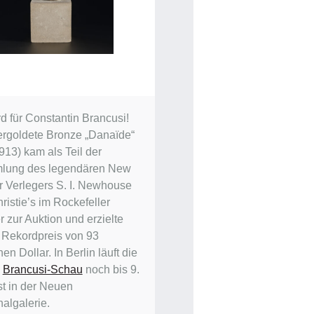
d für Constantin Brancusi!
ergoldete Bronze „Danaïde“
913) kam als Teil der
lung des legendären New
r Verlegers S. I. Newhouse
ristie’s im Rockefeller
 zur Auktion und erzielte
 Rekordpreis von 93
nen Dollar. In Berlin läuft die
e
Brancusi-Schau
noch bis 9.
t in der Neuen
nalgalerie.