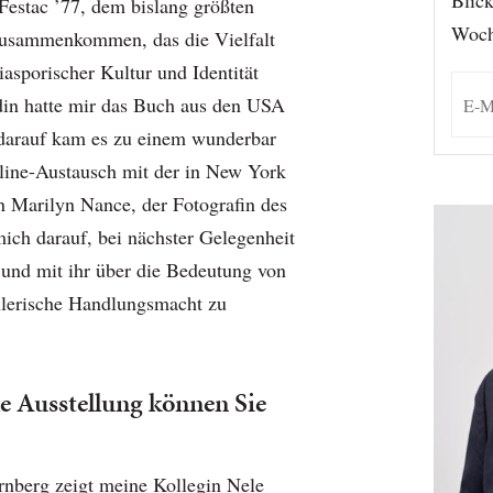
Blick
estac ’77, dem bislang größten
Woch
Zusammenkommen, das die Vielfalt
iasporischer Kultur und Identität
ndin hatte mir das Buch aus den USA
 darauf kam es zu einem wunderbar
line-Austausch mit der in New York
n Marilyn Nance, der Fotografin des
mich darauf, bei nächster Gelegenheit
und mit ihr über die Bedeutung von
hlerische Handlungsmacht zu
le Ausstellung können Sie
nberg zeigt meine Kollegin Nele