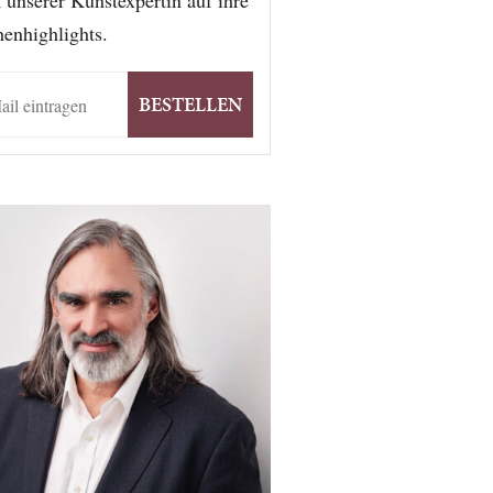
 unserer Kunstexpertin auf ihre
enhighlights.
BESTELLEN