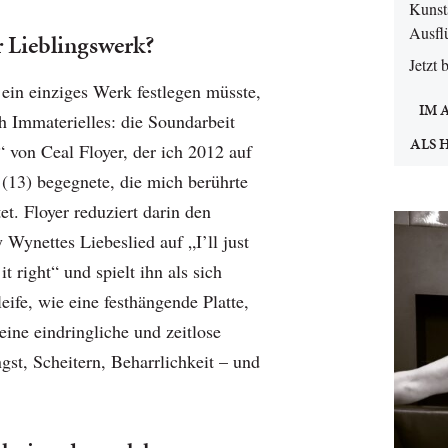
Kunsts
Ausfl
r Lieblingswerk?
Jetzt 
ein einziges Werk festlegen müsste,
IM 
h Immaterielles: die Soundarbeit
ALS 
t“ von Ceal Floyer, der ich 2012 auf
) begegnete, die mich berührte
et. Floyer reduziert darin den
Wynettes Liebeslied auf „I’ll just
it right“ und spielt ihn als sich
ife, wie eine festhängende Platte,
 eine eindringliche und zeitlose
gst, Scheitern, Beharrlichkeit – und