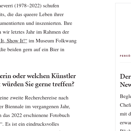
everri (1978–2022) schufen
its, die das queere Leben ihrer
umentierten und inszenierten. Ihre
n wir letztes Jahr im Rahmen der
It, Show It!“
im Museum Folkwang
 die beiden gern auf ein Bier in
erin oder welchen Künstler
De
 würden Sie gerne treffen?
New
Begle
ine zweite Recherchereise nach
Chef
der Biennale im vergangenen Jahr,
mit d
 in das 2022 erschienene Fotobuch
erwar
. Es ist ein eindrucksvolles