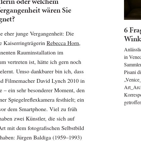
lerin oder welchem
Vergangenheit wären Sie
gnet?
6 Fra
ne eher junge Vergangenheit: Die
Wink
e Kaiserringträgerin
Rebecca Horn
,
Anlässli
anenten Rauminstallation im
in Vened
vertreten ist, hätte ich gern noch
Sammler
elernt. Umso dankbarer bin ich, dass
Pisani d
„Venice
und Filmemacher David Lynch 2010 in
Art_Arch
fte – ein sehr besonderer Moment, den
Korresp
er Spiegelreflexkamera festhielt; ein
getroffe
t vor dem Smartphone. Viel zu früh
haben zwei Künstler, die sich auf
rt mit dem fotografischen Selbstbild
 haben: Jürgen Baldiga (1959–1993)