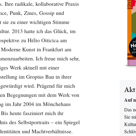
. Ihre radikale, kollaborative Praxis
nce, Punk, Zines, Gossip und
 sie zu einer wichtigen Stimme
tur. 2013 hatte ich das Glück, im
spektive zu Hélio Oiticica am
oderne Kunst in Frankfurt am
menzuarbeiten. Ich freue mich sehr,
tiges Werk aktuell mit einer
sstellung im Gropius Bau in ihrer
gewürdigt wird. Prägend für mich
Akt
sten Begegnungen mit dem Werk von
Auf n
ing im Jahr 2004 im Mönchehaus
Das 
Bis heute fasziniert mich ihr
Sie mi
dnis des Selbstportraits – ein Spiegel
Kultur
Identitäten und Machtverhältnisse.
Schlö