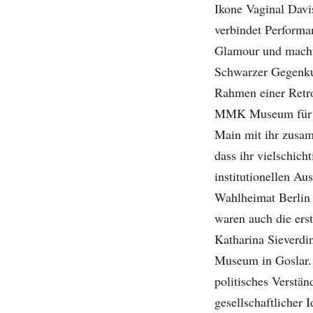
Ikone Vaginal Davis
verbindet Performa
Glamour und macht
Schwarzer Gegenkul
Rahmen einer Retro
MMK Museum für M
Main mit ihr zusam
dass ihr vielschich
institutionellen Au
Wahlheimat Berlin 
waren auch die er
Katharina Sieverd
Museum in Goslar. 
politisches Verstän
gesellschaftlicher 