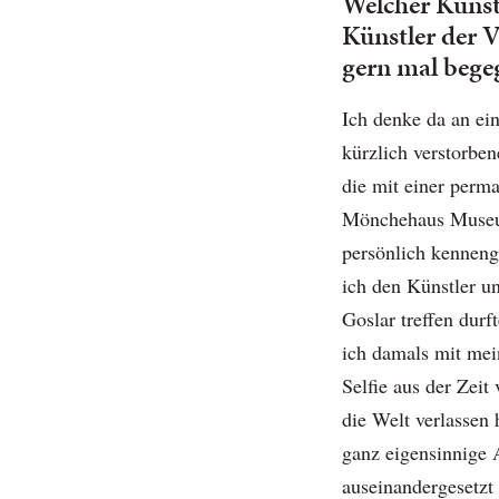
Welcher Künst
Künstler der 
gern mal bege
Ich denke da an ei
kürzlich verstorben
die mit einer perm
Mönchehaus Museum 
persönlich kenneng
ich den Künstler 
Goslar treffen dur
ich damals mit mein
Selfie aus der Zei
die Welt verlassen 
ganz eigensinnige A
auseinandergesetzt