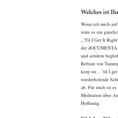
Welches ist Ih
Wenn ich mich auf 
wäre es ein gänzlic
„‘Til I Get It Righ
der dOCUMENTA (13
und seitdem begleit
Refrain von Tammy 
keep on… ’til I get 
wiederholende Schle
ab. Für mich ist es
Meditation über An
Hoffnung.