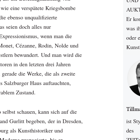
UND
wie eine verspätete Kriegsbombe
AUKT
die ebenso unqualifizierte
Er ko
s seien doch alles nur
was i
 Expressionismus, wenn man die
oder e
Monet, Cézanne, Rodin, Nolde und
Kunst
stlern bewundert. Und man wird die
toren in den letzten drei Jahren
 gerade die Werke, die als zweite
ts Salzburger Haus auftauchten,
erablem Zustand.
Tillm
 selbst schauen, kann sich auf die
and Gurlitt begeben, der in Dresden,
ist St
rg als Kunsthistoriker und
des
Moderne propagierte, bis er
ZEITm