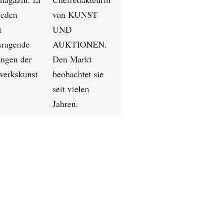
 jeden
von KUNST
t
UND
sragende
AUKTIONEN.
ungen der
Den Markt
erkskunst
beobachtet sie
seit vielen
Jahren.