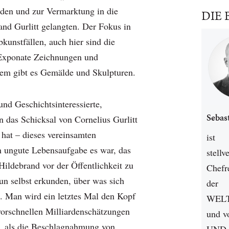
den und zur Vermarktung in die
DIE 
nd Gurlitt gelangten. Der Fokus in
kunstfällen, auch hier sind die
Exponate Zeichnungen und
em gibt es Gemälde und Skulpturen.
nd Geschichtsinteressierte,
Sebas
n das Schicksal von Cornelius Gurlitt
 hat – dieses vereinsamten
ist
n ungute Lebensaufgabe es war, das
stellv
Hildebrand vor der Öffentlichkeit zu
Chefr
un selbst erkunden, über was sich
der
e. Man wird ein letztes Mal den Kopf
WEL
 vorschnellen Milliardenschätzungen
und 
 als die Beschlagnahmung von