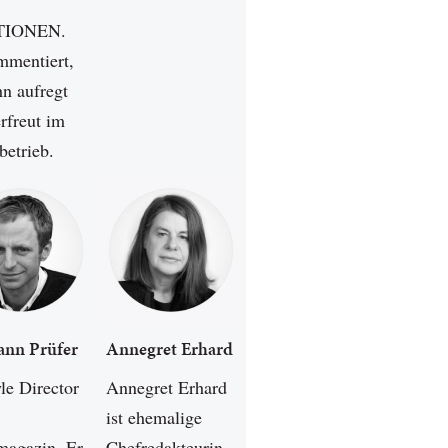
IONEN.
mmentiert,
hn aufregt
rfreut im
betrieb.
ann Prüfer
Annegret Erhard
yle Director
Annegret Erhard
ist ehemalige
agazin. Er
Chefredakteurin