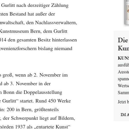
 Gurlitt nach derzeitiger Zählung
ten Bestand hat außer der
anwaltschaft, den Nachlassverwaltern,
 Kunstmuseum Bern, dem Gurlitt
Die 
14 den gesamten Besitz hinterlassen
Kun
rovenienzforschern bislang niemand
KUN
ausfüh
Ausst
so groß, wenn ab 2. November im
spann
 ab 3. November in der
Werts
n Bonn die Doppelausstellung
Samme
Gurlitt“ startet. Rund 450 Werke
Jetzt 
n: 200 in Bern, größtenteils
IM 
, der Schwerpunkt liegt auf Bildern,
örden 1937 als „entartete Kunst“