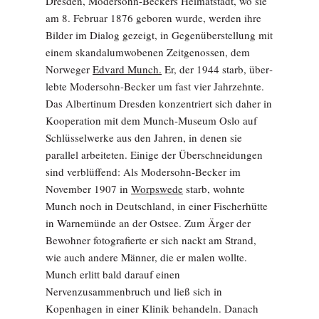
Dresden, Modersohn-Beckers Heimatstadt, wo sie
am 8. Februar 1876 geboren wurde, werden ihre
Bilder im Dialog gezeigt, in Gegenüberstellung mit
einem skandalumwobenen Zeitgenossen, dem
Norweger
Edvard Munch.
Er, der 1944 starb, über­
lebte Modersohn-Becker um fast vier Jahrzehnte.
Das Albertinum Dresden konzentriert sich daher in
Kooperation mit dem Munch-Museum Oslo auf
Schlüsselwerke aus den Jahren, in denen sie
parallel arbeiteten. Einige der Überschneidungen
sind verblüffend: Als Modersohn-Becker im
November 1907 in
Worpswede
starb, wohnte
Munch noch in Deutschland, in einer Fischerhütte
in Warnemünde an der Ostsee. Zum Ärger der
Bewohner fotografierte er sich nackt am Strand,
wie auch andere Männer, die er malen wollte.
Munch erlitt bald darauf einen
Nervenzusammenbruch und ließ sich in
Kopenhagen in einer Klinik behandeln. Danach