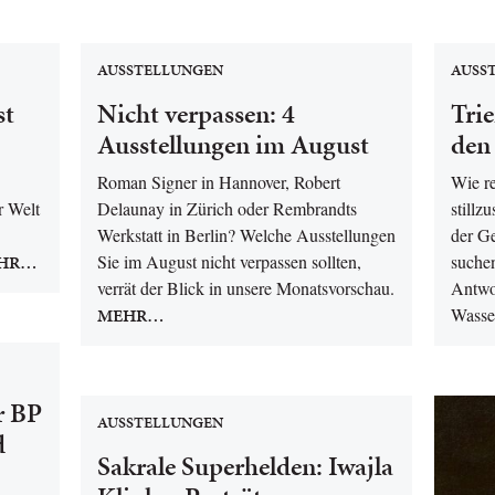
AUSSTELLUNGEN
AUSS
st
Nicht verpassen: 4
Tri
Ausstellungen im August
den
Roman Signer in Hannover, Robert
Wie re
r Welt
Delaunay in Zürich oder Rembrandts
stillz
Werkstatt in Berlin? Welche Ausstellungen
der G
HR…
Sie im August nicht verpassen sollten,
suchen
verrät der Blick in unsere Monatsvorschau.
Antwo
MEHR…
Wasse
r BP
AUSSTELLUNGEN
d
Sakrale Superhelden: Iwajla