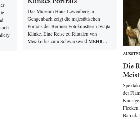
Klinkes Porträts
der
Das Museum Haus Löwenberg in
Die
Gengenbach zeigt die majestätischen
nd
Porträts der Berliner Fotokünstlerin Iwajla
noch
Klinke. Eine Reise zu Ritualen von
llery
Mexiko bis zum Schwarzwald
MEHR…
AUSSTE
Die R
Meist
Spektak
der Fläm
Kunstges
Flecken,
Barock u