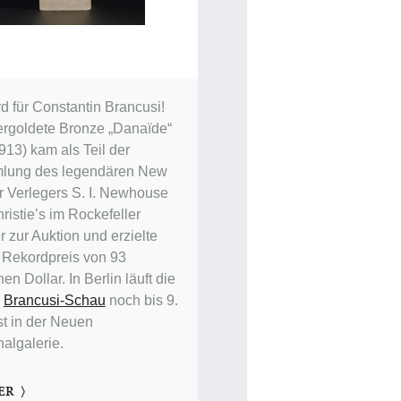
d für Constantin Brancusi!
ergoldete Bronze „Danaïde“
913) kam als Teil der
lung des legendären New
r Verlegers S. I. Newhouse
ristie’s im Rockefeller
 zur Auktion und erzielte
 Rekordpreis von 93
nen Dollar. In Berlin läuft die
e
Brancusi-Schau
noch bis 9.
t in der Neuen
nalgalerie.
ER