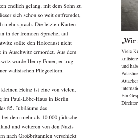
en endlich gelang, mit dem Sohn zu
 dieser sich schon so weit entfremdet,
ch mehr sprach. Die letzten Karten
un in der fremden Sprache, auf
„Wir 
twitz sollte den Holocaust nicht
Viele Ku
e in Auschwitz ermordet. Aus dem
kritisie
twitz wurde Henry Foner, er trug
und habe
er walisischen Pflegeeltern.
Palästin
Attacken
internat
kleinen Heinz ist eine von vielen,
Ein Gesp
ng im Paul-Löbe-Haus in Berlin
Direkto
 des 85. Jubiläums des
, bei dem mehr als 10.000 jüdische
land und weiteren von den Nazis
rn nach Großbritannien verschickt