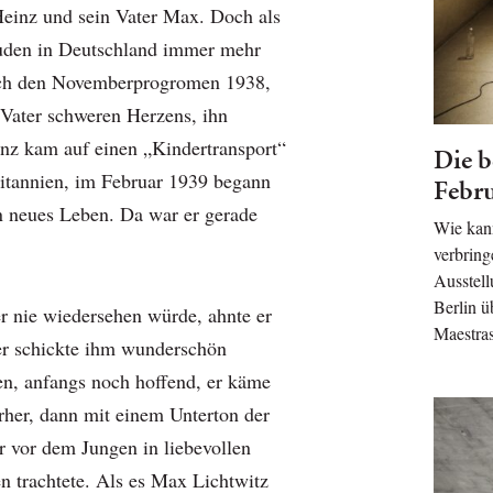
 Heinz und sein Vater Max. Doch als
Juden in Deutschland immer mehr
nach den Novemberprogromen 1938,
 Vater schweren Herzens, ihn
inz kam auf einen „Kindertransport“
Die b
ritannien, im Februar 1939 begann
Febr
in neues Leben. Da war er gerade
Wie kan
verbrin
Ausstell
Berlin ü
er nie wiedersehen würde, ahnte er
Maestra
er schickte ihm wunderschön
ten, anfangs noch hoffend, er käme
erher, dann mit einem Unterton der
r vor dem Jungen in liebevollen
n trachtete. Als es Max Lichtwitz