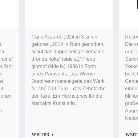
Carla Accardi, 1924 in Sizilien
Rekor
ß
geboren, 2014 in Rom gestorben,
Die v
ri
schuf das doppelseitige Gemälde
(um 1
raine“
„Fonda notte“ (side a.)/„Pieno
Samm
im Jahr
giorno“ (side b.) 1986 in Form
Yorke
er
eines Paravents. Das Wiener
bei Ch
ei
Dorotheum versteigerte das Werk
Center
it
für 400.000 Euro – das Zehnfache
einen
lionen
der Taxe. Ein Höchstpreis für die
Millio
abstrakte Künstlerin.
groß
n
Augus
Natio
WEITER
WEIT