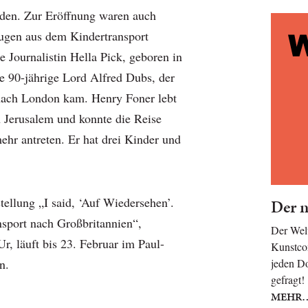
rden. Zur Eröffnung waren auch
ugen aus dem Kindertransport
ge Journalistin Hella Pick, geboren in
e 90-jährige Lord Alfred Dubs, der
nach London kam. Henry Foner lebt
n Jerusalem und konnte die Reise
ehr antreten. Er hat drei Kinder und
tellung „I said, ‘Auf Wiedersehen’.
Der n
nsport nach Großbritannien“,
Der Welt
Ur, läuft bis 23. Februar im Paul-
Kunstcom
n.
jeden Do
gefragt
MEHR