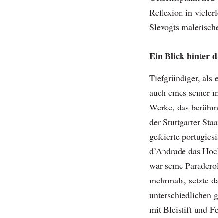
Reflexion in vieler
Slevogts malerisc
Ein Blick hinter d
Tiefgründiger, als e
auch eines seiner i
Werke, das berühm
der Stuttgarter Sta
gefeierte portugie
d’Andrade das Hoch
war seine Paradero
mehrmals, setzte d
unterschiedlichen 
mit Bleistift und F