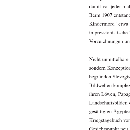
damit vor jeder mal
Beim 1907 entstan
Kindermord“ etwa –
impressionistische
Vorzeichnungen unt
Nicht unmittelbare
sondern Konzeption
begründen Slevogt
Bildwelten komplex
ihren Löwen, Papag
Landschaftsbilder, 
gesättigten Ägypten
Kriegstagebuch von
Gesichtspunkt neu b