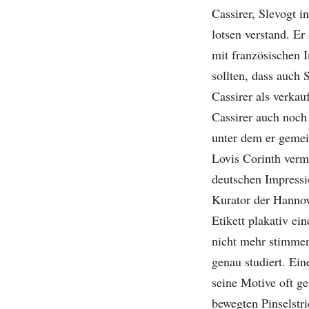
Cassirer, Slevogt i
lotsen verstand. E
mit französischen 
sollten, dass auch 
Cassirer als verkau
Cassirer auch noch 
unter dem er geme
Lovis Corinth verm
deutschen Impress
Kurator der Hannov
Etikett plakativ e
nicht mehr stimme
genau studiert. Ein
seine Motive oft ge
bewegten Pinselstri