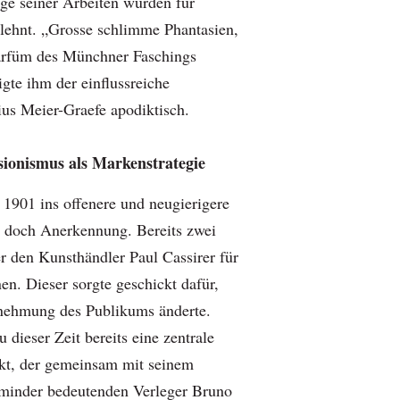
ige seiner Arbeiten wurden für
lehnt. „Grosse schlimme Phantasien,
Parfüm des Münchner Faschings
igte ihm der einflussreiche
ius Meier-Graefe apodiktisch.
ionismus als Markenstrategie
901 ins offenere und neugierigere
n doch Anerkennung. Bereits zwei
er den Kunsthändler Paul Cassirer für
en. Dieser sorgte geschickt dafür,
rnehmung des Publikums änderte.
 dieser Zeit bereits eine zentrale
kt, der gemeinsam mit seinem
 minder bedeutenden Verleger Bruno