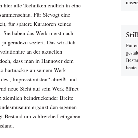
unser
 hier alle Techniken endlich in eine
sammenschau. Für Slevogt eine
eit, für spätere Kuratoren seines
t. Sie haben das Werk meist nach
Sti
 ja geradezu seziert. Das wirklich
Für ei
olutionäre an der aktuellen
gesta
Besta
jedoch, dass man in Hannover dem
heute
so hartnäckig an seinem Werk
t des „Impressionisten“ abreißt und
end neue Sicht auf sein Werk öffnet –
n ziemlich beindruckender Breite
Landesmuseum ergänzt den eigenen
gt-Bestand um zahlreiche Leihgaben
sland.