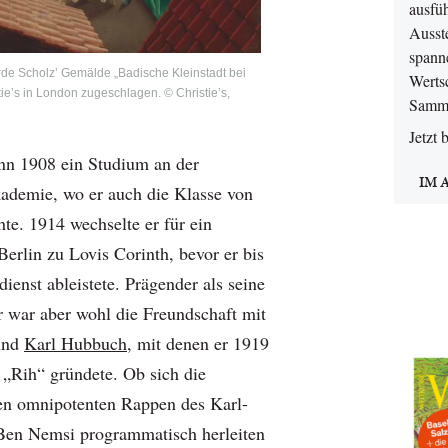
ausfüh
Ausst
spann
rde Scholz’ Gemälde „Badische Kleinstadt bei
Werts
tie’s in London zugeschlagen. © Christie’s,
Samme
Jetzt 
nn 1908 ein Studium an der
IM 
ademie, wo er auch die Klasse von
te. 1914 wechselte er für ein
Berlin zu Lovis Corinth, bevor er bis
ienst ableistete. Prägender als seine
 war aber wohl die Freundschaft mit
 und
Karl Hubbuch,
mit denen er 1919
 „Rih“ gründete. Ob sich die
n omnipotenten Rappen des Karl-
en Nemsi programmatisch herleiten