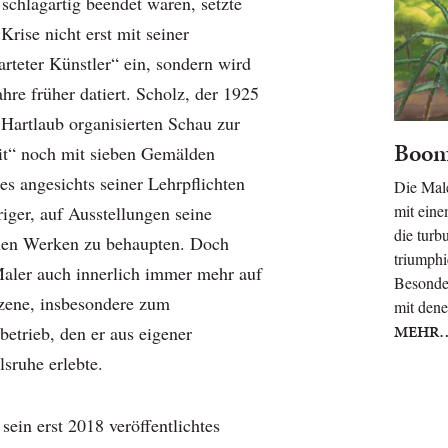
 schlagartig beendet waren, setzte
Krise nicht erst mit seiner
arteter Künstler“ ein, sondern wird
ahre früher datiert. Scholz, der 1925
 Hartlaub organisierten Schau zur
Boom 
it“ noch mit sieben Gemälden
 es angesichts seiner Lehrpflichten
Die Male
mit eine
ger, auf Ausstellungen seine
die turb
llen Werken zu behaupten. Doch
triumphi
Maler auch innerlich immer mehr auf
Besonder
zene, insbesondere zum
mit dene
MEHR
etrieb, den er aus eigener
sruhe erlebte.
sein erst 2018 veröffentlichtes