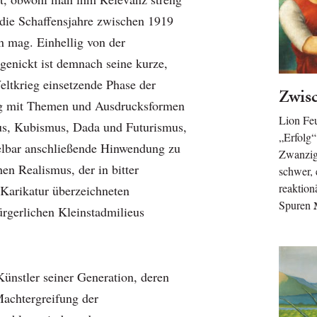
die Schaffensjahre zwischen 1919
n mag. Einhellig von der
genickt ist demnach seine kurze,
ltkrieg einsetzende Phase der
Zwis
g mit Themen und Ausdrucksformen
Lion Fe
us, Kubismus, Dada und Futurismus,
„Erfolg
elbar anschließende Hinwendung zu
Zwanzig
hen Realismus, der in bitter
schwer, 
reaktion
r Karikatur überzeichneten
Spuren
rgerlichen Kleinstadmilieus
Künstler seiner Generation, deren
Machtergreifung der