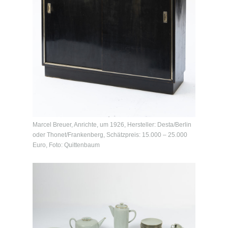
Marcel Breuer, Anrichte, um 1926, Hersteller: Desta/Berlin
oder Thonet/Frankenberg, Schätzpreis: 15.000 – 25.000
Euro, Foto: Quittenbaum