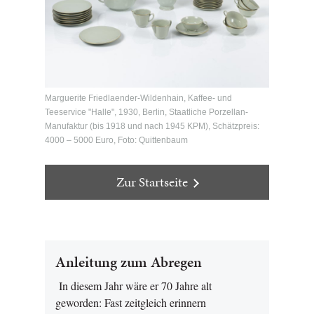
Marguerite Friedlaender-Wildenhain, Kaffee- und
Teeservice "Halle", 1930, Berlin, Staatliche Porzellan-
Manufaktur (bis 1918 und nach 1945 KPM), Schätzpreis:
4000 – 5000 Euro, Foto: Quittenbaum
Zur Startseite
Anleitung zum Abregen
In diesem Jahr wäre er 70 Jahre alt
geworden: Fast zeitgleich erinnern