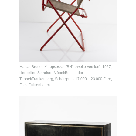
Marcel Breuer, Klappsessel "B 4", zweite Version", 1927,
Hersteller: Standard-Möbel/Berlin oder
Thonet/Frankenberg, Schätzpreis 17.000 – 23.000 Euro,
Foto: Quittenbaum