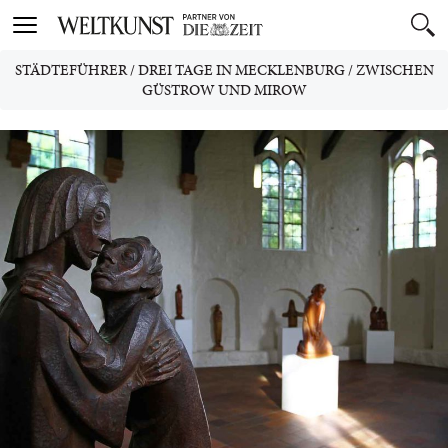
Toggle
navigation
STÄDTEFÜHRER
/
DREI TAGE IN MECKLENBURG
/
ZWISCHEN
GÜSTROW UND MIROW