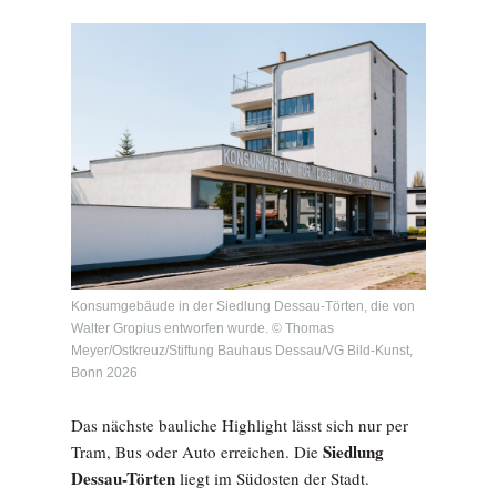
Konsumgebäude in der Siedlung Dessau-Törten, die von
Walter Gropius entworfen wurde. © Thomas
Meyer/Ostkreuz/Stiftung Bauhaus Dessau/VG Bild-Kunst,
Bonn 2026
Das nächste bauliche Highlight lässt sich nur per
Siedlung
Tram, Bus oder Auto erreichen. Die
Dessau-Törten
liegt im Südosten der Stadt.