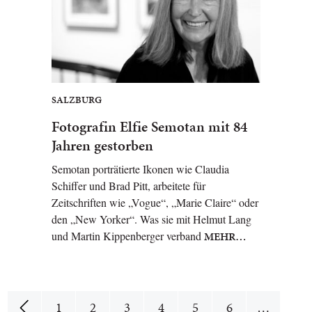
SALZBURG
Fotografin Elfie Semotan mit 84
Jahren gestorben
Semotan porträtierte Ikonen wie Claudia
Schiffer und Brad Pitt, arbeitete für
Zeitschriften wie „Vogue“, „Marie Claire“ oder
den „New Yorker“. Was sie mit Helmut Lang
und Martin Kippenberger verband
MEHR…
1
2
3
4
5
6
…