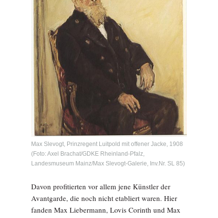
Max Slevogt, Prinzregent Luitpold mit offener Jacke, 1908
(Foto: Axel Brachat/GDKE Rheinland-Pfalz,
Landesmuseum Mainz/Max Slevogt-Galerie, Inv.Nr. SL 85)
Davon profitierten vor allem jene Künstler der
Avantgarde, die noch nicht etabliert waren. Hier
fanden Max Liebermann, Lovis Corinth und Max