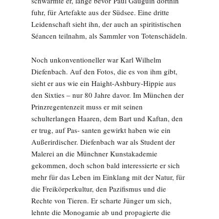
schwärmte er, lange bevor Paul Gauguin dorthin
fuhr, für Artefakte aus der Südsee. Eine dritte
Leidenschaft sieht ihn, der auch an spiritistischen
Séancen teilnahm, als Sammler von Totenschädeln.
Noch unkonventioneller war Karl Wilhelm
Diefenbach. Auf den Fotos, die es von ihm gibt,
sieht er aus wie ein Haight-Ashbury-Hippie aus
den Sixties – nur 80 Jahre davor. Im München der
Prinzregentenzeit muss er mit seinen
schulterlangen Haaren, dem Bart und Kaftan, den
er trug, auf Pas- santen gewirkt haben wie ein
Außerirdischer. Diefenbach war als Student der
Malerei an die Münchner Kunstakademie
gekommen, doch schon bald interessierte er sich
mehr für das Leben im Einklang mit der Natur, für
die Freikörperkultur, den Pazifismus und die
Rechte von Tieren. Er scharte Jünger um sich,
lehnte die Monogamie ab und propagierte die