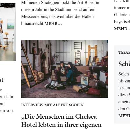
Das Kuns
Mit neuen Strategien lockt die Art Basel in
immer m
diesem Jahr in die Stadt und setzt auf ein
Galerien 
Messeerlebnis, das weit über die Hallen
bayerisc
hinausreicht
MEHR…
MEHR
TEFAF
Schö
Solch 
st
bis zu
besten
ie
diese
sem Jahr
einen 
rem
INTERVIEW MIT ALBERT SCOPIN
den G
eln von
„Die Menschen im Chelsea
MEH
Hotel lebten in ihrer eigenen