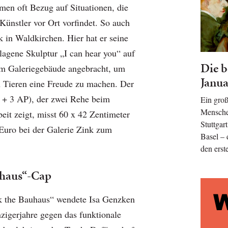
men oft Bezug auf Situationen, die
Künstler vor Ort vorfindet. So auch
k in Waldkirchen. Hier hat er seine
lagene Skulptur „I can hear you“ auf
Die b
em Galeriegebäude angebracht, um
Janua
n Tieren eine Freude zu machen. Der
0 + 3 AP), der zwei Rehe beim
Ein groß
Menschen
eit zeigt, misst 60 x 42 Zentimeter
Stuttgar
 Euro bei der Galerie Zink zum
Basel – 
den erst
uhaus“-Cap
k the Bauhaus“ wendete Isa Genzken
zigerjahre gegen das funktionale