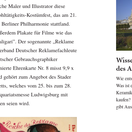
sche Maler und Illustrator diese
ltätigkeits-Kostümfest, das am 21.
 Berliner Philharmonie stattfand.
ußerdem Plakate für Filme wie das
aligari”. Der sogenannte „Reklame
erband Deutscher Reklamefachleute
Wisse
scher Gebrauchsgraphiker
des A
gnierte Ehrenkarte Nr. 8 misst 9,9 x
d gehört zum Angebot des Stader
Wie ent
ts, welches vom 25. bis zum 28.
Was ist 
Keramik
iquariatsmesse Ludwigsburg mit
kaufen?
en seien wird.
gibt Aus