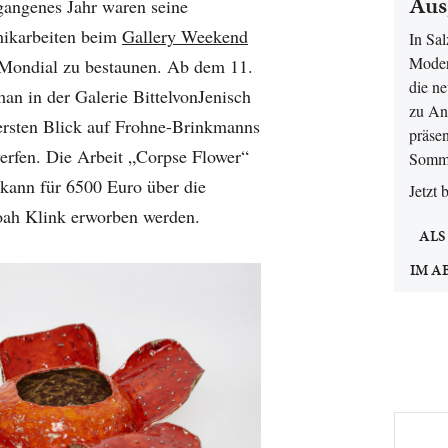
Aus
rgangenes Jahr waren seine
ikarbeiten beim
Gallery Weekend
In Sa
Moder
Mondial zu bestaunen. Ab dem 11.
die n
an in der Galerie BittelvonJenisch
zu An
ersten Blick auf Frohne-Brinkmanns
präsen
erfen. Die Arbeit „Corpse Flower“
Somm
kann für 6500 Euro über die
Jetzt 
oah Klink erworben werden.
ALS
IM A