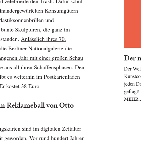
 zelebrierte den Trash. Dafür schuf
einandergewürfelten Konsumgütern
Plastiksonnenbrillen und
 bunte Skulpturen, die ganz im
 standen.
Anlässlich ihres 70.
die Berliner Nationalgalerie die
Der n
angenen Jahr mit einer großen Schau
e aus all ihren Schaffensphasen. Den
Der Welt
bt es weiterhin im Postkartenladen
Kunstcom
jeden Do
Er kostet 38 Euro.
gefragt
MEHR
m Reklameball von Otto
skarten sind im digitalen Zeitalter
eit geworden. Vor rund hundert Jahren