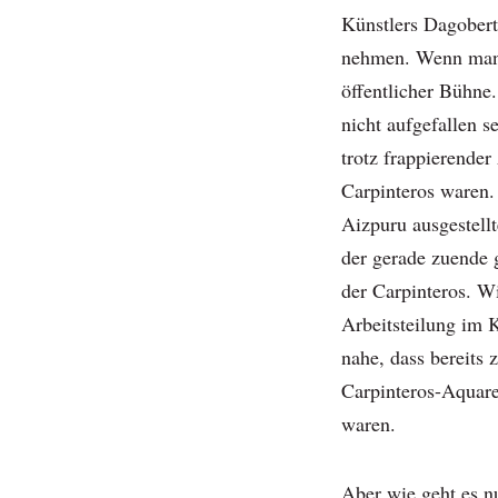
Künstlers Dagober
nehmen. Wenn man s
öffentlicher Bühne
nicht aufgefallen s
trotz frappierender
Carpinteros waren.
Aizpuru ausgestell
der gerade zuende 
der Carpinteros. W
Arbeitsteilung im 
nahe, dass bereits 
Carpinteros-Aquar
waren.
Aber wie geht es n