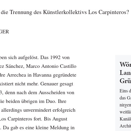
 die Trennung des Künstlerkollektivs Los Carpinteros?
GER
ben sich aufgelöst. Das 1992 von
Wör
ez Sánchez, Marco Antonio Castillo
Lan
dre Arrechea in Havanna gegründete
Grü
xistiert nicht mehr. Genauer gesagt
Eins d
03, denn nach dem Ausscheiden von
das Ga
die beiden übrigen im Duo. Ihre
nirgen
h allerdings unvermindert erfolgreich
weitlä
s Carpinteros fort. Bis August
Kanäl
Archi
. Da gab es eine kleine Meldung in