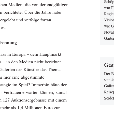
Schöp
hen Medien, die von der endgültigen
war F
n berichtete. Über die Jahre habe
Regier
ergelebt und verfolge fortan
Visio
wie G
 es.
Noval
Garte
Trennung
dass in Europa – dem Hauptmarkt
s – in den Medien nicht berichtet
Ges
Galerien der Künstler das Thema
Der B
ar hier eine abgestimmte
sein 4
tegie im Spiel? Immerhin hätte der
Galle
r Vertrauen erwarten können, zumal
Reisep
Seide
gen 127 Auktionsergebnisse mit einem
ehr als 1,4 Millionen Euro zur