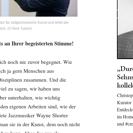
ator für zeitgenössische Kunst und leitet die
don. (© Nick Turpin)
ts an Ihrer begeisterten Stimme!
ich noch nie zuvor begegnet. Wie
„Durc
 ich ja gern Menschen aus
Sehns
Disziplinen zusammen. Und die
kolle
viel zu sagen, wir haben uns
Christo
ber unterhalten, wie wichtig
Kurator 
den eigenen Arbeiten sind, wie der
Entdecku
dete Jazzmusiker Wayne Shorter
im Home
und #cre
 man sie in der Kunst, dem noch nicht