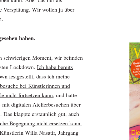
oben kann. Aber das nur als
e Verspätung. Wir wollen ja über
n.
gesehen haben.
m schwierigen Moment, wir befinden
testen Lockdown.
Ich habe bereits
wn festgestellt, dass ich meine
rbesuche bei Künstlerinnen und
e nicht fortsetzen kann,
und hatte
s mit digitalen Atelierbesuchen über
 Das klappte erstaunlich gut, auch
iche Begegnung nicht ersetzen kann.
Künstlerin Willa Nasatir, Jahrgang