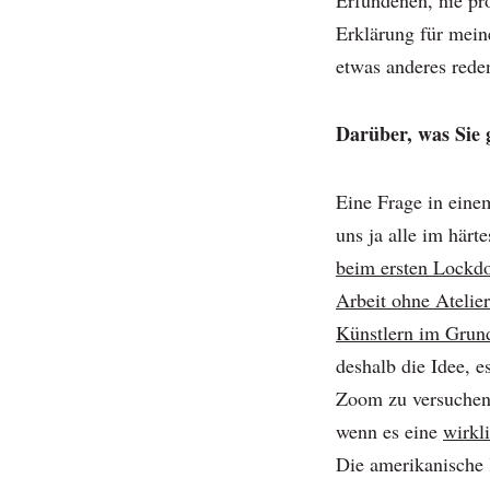
Erfundenen, nie pr
Erklärung für mein
etwas anderes rede
Darüber, was Sie 
Eine Frage in eine
uns ja alle im här
beim ersten Lockdo
Arbeit ohne Atelie
Künstlern im Grund
deshalb die Idee, e
Zoom zu versuchen.
wenn es eine
wirkl
Die amerikanische 