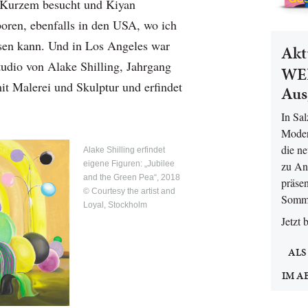
r Kurzem besucht und Kiyan
oren, ebenfalls in den USA, wo ich
eisen kann. Und in Los Angeles war
Akt
udio von Alake Shilling, Jahrgang
WEL
mit Malerei und Skulptur und erfindet
Aus
In Sa
Moder
die n
Alake Shilling erfindet
zu An
eigene Figuren: „Jubilee
and the Green Pea“, 2018
präsen
© Courtesy the artist and
Somm
Loyal, Stockholm
Jetzt 
ALS
IM A