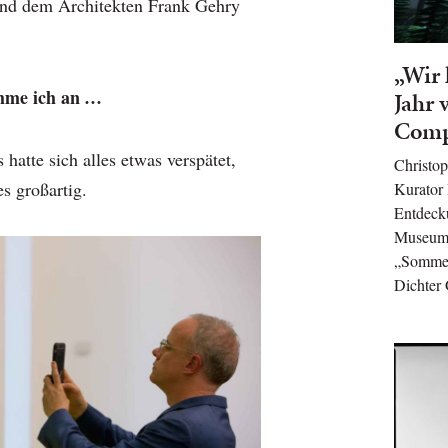
und dem Architekten Frank Gehry
„Wir 
hme ich an …
Jahr 
Comp
 hatte sich alles etwas verspätet,
Christo
s großartig.
Kurator 
Entdeck
Museums
„Sommer
Dichter