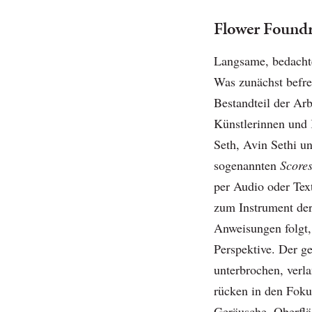
Flower Found
Langsame, bedachte
Was zunächst befrem
Bestandteil der Ar
Künstlerinnen und 
Seth, Avin Sethi u
sogenannten
Score
per Audio oder Tex
zum Instrument de
Anweisungen folgt,
Perspektive. Der g
unterbrochen, verla
rücken in den Foku
Geräusche, Oberfl