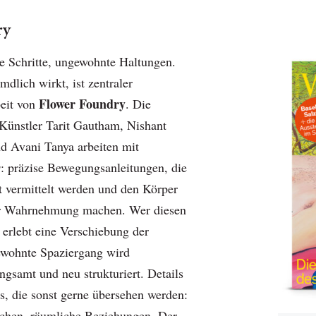
ry
 Schritte, ungewohnte Haltungen.
dlich wirkt, ist zentraler
Flower Foundry
beit von
. Die
Künstler Tarit Gautham, Nishant
nd Avani Tanya arbeiten mit
s
: präzise Bewegungsanleitungen, die
t vermittelt werden und den Körper
r Wahrnehmung machen. Wer diesen
 erlebt eine Verschiebung der
ewohnte Spaziergang wird
ngsamt und neu strukturiert. Details
s, die sonst gerne übersehen werden:
ächen, räumliche Beziehungen. Der