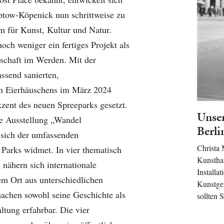
ptow-Köpenick nun schrittweise zu
 für Kunst, Kultur und Natur.
noch weniger ein fertiges Projekt als
schaft im Werden. Mit der
ssend sanierten,
n Eierhäuschens im März 2024
kzent des neuen Spreeparks gesetzt.
Unser
ie Ausstellung „Wandel
Berli
 sich der umfassenden
Christa 
 Parks widmet. In vier thematisch
Kunstha
 nähern sich internationale
Installa
m Ort aus unterschiedlichen
Kunstge
achen sowohl seine Geschichte als
sollten 
ltung erfahrbar. Die vier