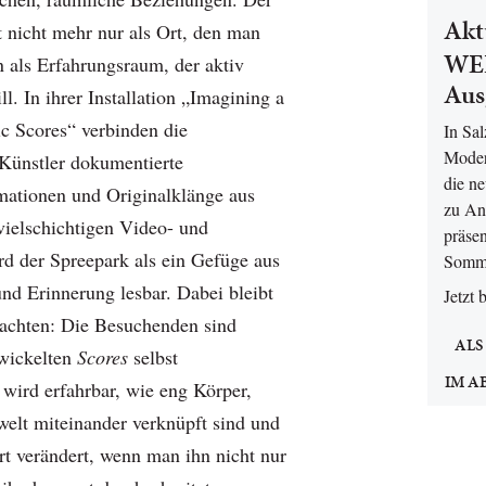
Akt
t nicht mehr nur als Ort, den man
WEL
n als Erfahrungsraum, der aktiv
Aus
l. In ihrer Installation „Imagining a
c Scores“ verbinden die
In Sa
Moder
Künstler dokumentierte
die n
ationen und Originalklänge aus
zu An
vielschichtigen Video- und
präsen
rd der Spreepark als ein Gefüge aus
Somm
d Erinnerung lesbar. Dabei bleibt
Jetzt 
achten: Die Besuchenden sind
ALS
twickelten
Scores
selbst
IM A
 wird erfahrbar, wie eng Körper,
lt miteinander verknüpft sind und
rt verändert, wenn man ihn nicht nur