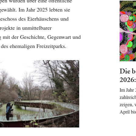
pen wurden über eine öffentliche
ewählt. Im Jahr 2025 lebten sie
eschoss des Eierhäuschens und
rojekte in unmittelbarer
 mit der Geschichte, Gegenwart und
des ehemaligen Freizeitparks.
Die b
2026:
Im Jahr
zahlreic
zeigen, 
April bi