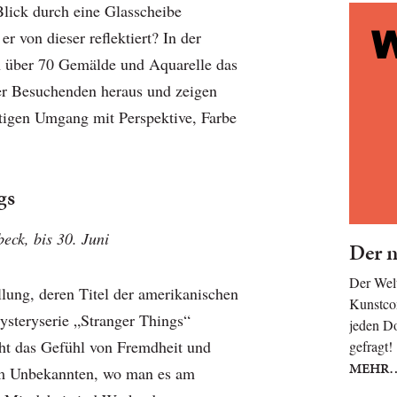
Blick durch eine Glasscheibe
er von dieser reflektiert? In der
n über 70 Gemälde und Aquarelle das
er Besuchenden heraus und zeigen
htigen Umgang mit Perspektive, Farbe
gs
eck, bis 30. Juni
Der n
Der Welt
lung, deren Titel der amerikanischen
Kunstcom
steryserie „Stranger Things“
jeden Do
scht das Gefühl von Fremdheit und
gefragt
MEHR
em Unbekannten, wo man es am