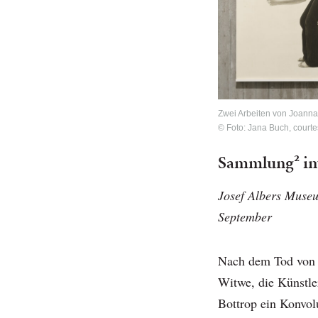
Zwei Arbeiten von Joanna 
© Foto: Jana Buch, courte
Sammlung² i
Josef Albers Museu
September
Nach dem Tod von J
Witwe, die Künstle
Bottrop ein Konvol