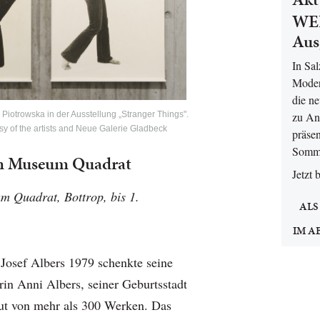
WEL
Aus
In Sa
Moder
die n
Piotrowska in der Ausstellung „Stranger Things".
zu An
sy of the artists and Neue Galerie Gladbeck
präsen
Somm
m Museum Quadrat
Jetzt 
m Quadrat, Bottrop, bis 1.
ALS
IM A
osef Albers 1979 schenkte seine
rin Anni Albers, seiner Geburtsstadt
ut von mehr als 300 Werken. Das