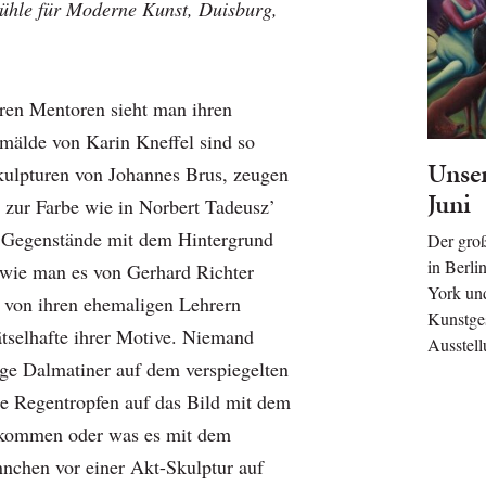
le für Moderne Kunst, Duisburg,
ren Mentoren sieht man ihren
älde von Karin Kneffel sind so
Unser
Skulpturen von Johannes Brus, zeugen
Juni
zur Farbe wie in Norbert Tadeusz’
n Gegenstände mit dem Hintergrund
Der gro
in Berli
wie man es von Gerhard Richter
York und
 von ihren ehemaligen Lehrern
Kunstges
ätselhafte ihrer Motive. Niemand
Ausstel
äge Dalmatiner auf dem verspiegelten
ie Regentropfen auf das Bild mit dem
kommen oder was es mit dem
nnchen vor einer Akt-Skulptur auf