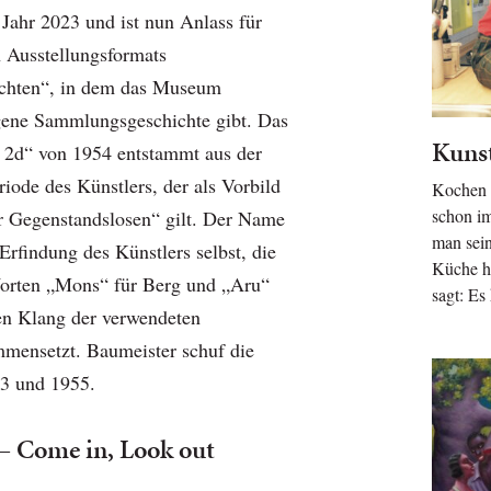
 Jahr 2023 und ist nun Anlass für
n Ausstellungsformats
chten“, in dem das Museum
igene Sammlungsgeschichte gibt. Das
Kunst
2d“ von 1954 entstammt aus der
riode des Künstlers, der als Vorbild
Kochen i
schon im
r Gegenstandslosen“ gilt. Der Name
man sei
Erfindung des Künstlers selbst, die
Küche h
Worten „Mons“ für Berg und „Aru“
sagt: Es
en Klang der verwendeten
mensetzt. Baumeister schuf die
53 und 1955.
 – Come in, Look out