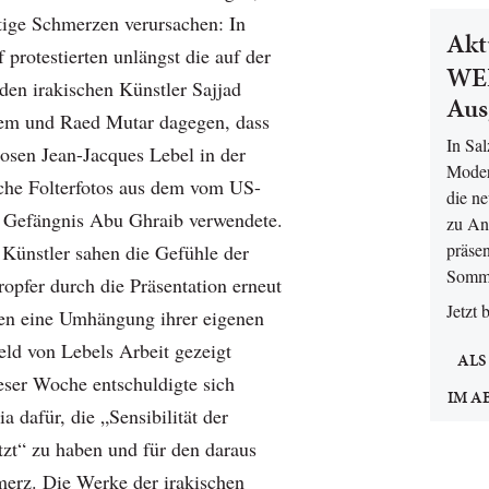
tige Schmerzen verursachen: In
Akt
 protestierten unlängst die auf der
WEL
den irakischen Künstler Sajjad
Aus
em und Raed Mutar dagegen, dass
In Sa
osen Jean-Jacques Lebel in der
Moder
sche Folterfotos aus dem vom US-
die n
n Gefängnis Abu Ghraib verwendete.
zu An
präsen
 Künstler sahen die Gefühle der
Somm
opfer durch die Präsentation erneut
Jetzt 
rten eine Umhängung ihrer eigenen
ld von Lebels Arbeit gezeigt
ALS
ser Woche entschuldigte sich
IM A
a dafür, die „Sensibilität der
tzt“ zu haben und für den daraus
merz. Die Werke der irakischen