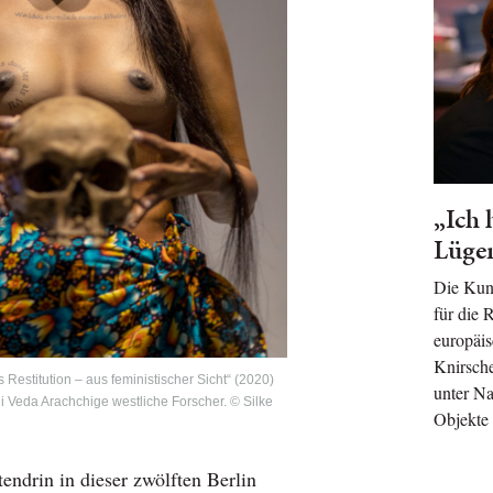
„Ich 
Lüge
Die Kuns
für die 
europäi
Knirsch
s Restitution – aus feministischer Sicht“ (2020)
unter Na
hi Veda Arachchige westliche Forscher. © Silke
Objekte
endrin in dieser zwölften Berlin