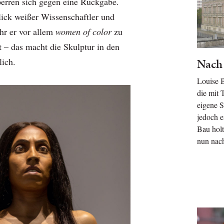
sperren sich gegen eine Rückgabe.
ick weißer Wissenschaftler und
ehr er vor allem
women of color
zu
t – das macht die Skulptur in den
ich.
Nach 
Louise B
die mit 
eigene S
jedoch e
Bau holt
nun nac