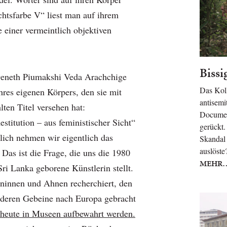
chtsfarbe V“ liest man auf ihrem
 einer vermeintlich objektiven
Bissi
Deneth Piumakshi Veda Arachchige
Das Koll
hres eigenen Körpers, den sie mit
antisemi
ten Titel versehen hat:
Document
estitution – aus feministischer Sicht“
gerückt.
lich nehmen wir eigentlich das
Skandal 
auslöste
as ist die Frage, die uns die 1980
MEHR
ri Lanka geborene Künstlerin stellt.
hninnen und Ahnen recherchiert, den
 deren Gebeine nach Europa gebracht
 heute in Museen aufbewahrt werden.