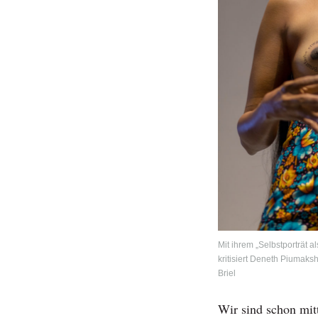
Mit ihrem „Selbstporträt al
kritisiert Deneth Piumaks
Briel
Wir sind schon mitt