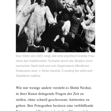
Das Video von 2001 zeigt, wie eine psychisch kranke Frau
ohne den traditionellen Tschador durch die Straßen einer
iranischen Stadt läuft und zum Gegenstand öffentlicher
Diskussion wird. © Shirin Neshat / Courtesy the artist and
Gladstone-Gallery
Wie nur wenige andere versteht es Shirin Neshat,
in ihrer Kunst drängende Fragen der Zeit zu
stellen, ohne schnell geschossene Antworten zu
geben. Ihre Fotografien besitzen eine verblüffende