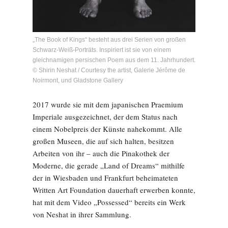
„The Book of Kings“ besteht aus drei Serien von großen
Schwarz­-Weiß­-Porträts. Inspiriert ist sie von einem
gleichna­migen persischen Poem aus dem 11. Jahrhundert.
© Shirin Neshat / Courtesy the artist, Galerie Jérôme de
Noirmont, und Gladstone Gallery
2017 wurde sie mit dem japanischen Praemium
Imperiale ausgezeichnet, der dem Status nach
einem Nobelpreis der Künste nahekommt. Alle
großen Museen, die auf sich halten, besitzen
Arbeiten von ihr – auch die Pinakothek der
Moderne, die gerade „Land of Dreams“ mithilfe
der in Wiesbaden und Frankfurt beheimateten
Written Art Foundation dauerhaft erwerben konnte,
hat mit dem Video „Possessed“ bereits ein Werk
von Neshat in ihrer Sammlung.