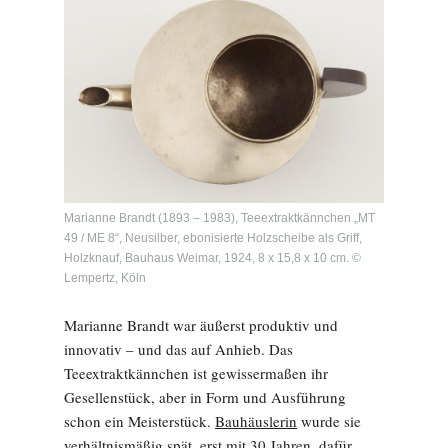
Marianne Brandt (1893 – 1983), Teeextraktkännchen „MT
49 / ME 8“, Neusilber, ebonisierte Holzscheibe als Griff,
Holzknauf, Bauhaus Weimar, 1924, 8 x 15,8 x 10 cm. ©
Lempertz, Köln
Marianne Brandt war äußerst produktiv und
innovativ – und das auf Anhieb. Das
Teeextraktkännchen ist gewissermaßen ihr
Gesellenstück, aber in Form und Ausführung
schon ein Meisterstück.
Bauhäuslerin
wurde sie
verhältnismäßig spät, erst mit 30 Jahren, dafür