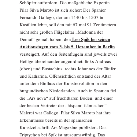
Schöpfer auffordern. Die maßgebliche Expertin
Pilar Silva Maroto ist sich sicher: Der Spanier
Fernando Gallego, der um 1440 bis 1507 in
Kastilien lebte, soll den mit 67 mal 91 Zentimetern
nicht sehr großen Flügelaltar „Madonna der
Leo Spik bei seinen
Demut“ gemalt haben, den
Auktionstagen vom 3. bis 5. Dezember in Berlin
versteigert. Auf den Seitenflügeln sind jeweils zwei
Heilige übereinander angeordnet: links Andreas
(oben) und Eustachius, rechts Johannes der Täufer
und Katharina. Offensichtlich entstand der Altar
unter dem Einfluss der Kunstrevolution in den
burgundischen Niederlanden. Auch in Spanien fiel
die „Ars nova“ auf fruchtbaren Boden, und einer
der besten Vertreter der „hispano-flämischen“
Malerei war Gallego. Pilar Silva Maroto hat ihre
Erkenntnisse bereits in der spanischen
Kunstzeitschrift Ars Magazine publiziert. Das
Triptychon bei Spik ist museumswürdig.
Das