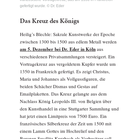
gefertigt wurde. © Dr. Eder
Das Kreuz des Königs
Heilig’s Blechle: Sakrale Kunstwerke der Epoche
zwischen 1300 bis 1500 aus edlem Metall werden
am 5. Dezember bei Dr. Eder in Köln
aus
verschiedenen Privatsammlungen versteigert. Ein
Vortragekreuz aus vergoldetem Kupfer wurde um
1350 in Frankreich gefertigt. Es zeigt Christus,
Maria und Johannes als Vollgussfiguren, die
beiden Schächer Dismas und Gestas auf
Emailplaketten. Das Kreuz gelangte aus dem
Nachlass König Leopolds III. von Belgien über
den Kunsthandel in eine Stuttgarter Sammlung und
hat jetzt einen Limitpreis von 7500 Euro. Ein
französisches Silberkreuz der Zeit um 1500 mit
einem Lamm Gottes im Hochrelief und den
Baronen Seydlitz-Kurzbach als Vorbesitzer soll