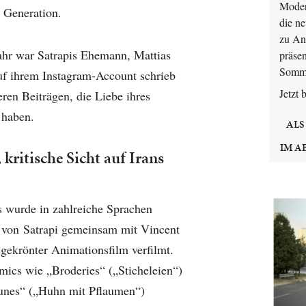
Moder
r Generation.
die n
zu An
hr war Satrapis Ehemann, Mattias
präsen
Somm
uf ihrem Instagram-Account schrieb
Jetzt 
ren Beiträgen, die Liebe ihres
 haben.
ALS
IM A
 kritische Sicht auf Irans
s wurde in zahlreiche Sprachen
 von Satrapi gemeinsam mit Vincent
sgekrönter Animationsfilm verfilmt.
ics wie „Broderies“ („Sticheleien“)
runes“ („Huhn mit Pflaumen“)