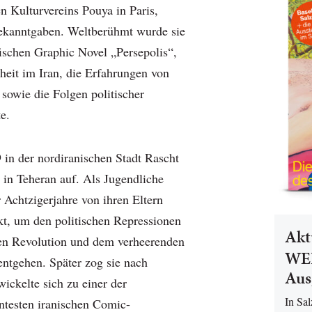
en Kulturvereins Pouya in Paris,
ekanntgaben. Weltberühmt wurde sie
fischen Graphic Novel „Persepolis“,
dheit im Iran, die Erfahrungen von
sowie die Folgen politischer
te.
 in der nordiranischen Stadt Rascht
in Teheran auf. Als Jugendliche
 Achtzigerjahre von ihren Eltern
t, um den politischen Repressionen
Akt
en Revolution und dem verheerenden
WEL
entgehen. Später zog sie nach
Aus
ickelte sich zu einer der
In Sa
nntesten iranischen Comic-