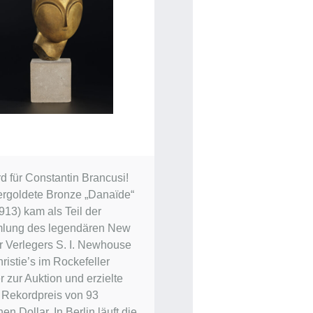
d für Constantin Brancusi!
ergoldete Bronze „Danaïde“
913) kam als Teil der
lung des legendären New
r Verlegers S. I. Newhouse
ristie’s im Rockefeller
 zur Auktion und erzielte
 Rekordpreis von 93
nen Dollar. In Berlin läuft die