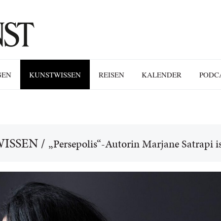
GEN
KUNSTWISSEN
REISEN
KALENDER
PODC
ISSEN
/
„Persepolis“-Autorin Marjane Satrapi i