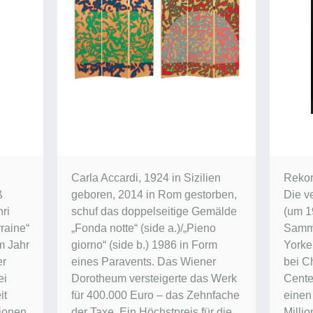
Carla Accardi, 1924 in Sizilien
Rekor
ß
geboren, 2014 in Rom gestorben,
Die v
ri
schuf das doppelseitige Gemälde
(um 1
raine“
„Fonda notte“ (side a.)/„Pieno
Samm
im Jahr
giorno“ (side b.) 1986 in Form
Yorke
er
eines Paravents. Das Wiener
bei Ch
ei
Dorotheum versteigerte das Werk
Center
it
für 400.000 Euro – das Zehnfache
einen
lionen
der Taxe. Ein Höchstpreis für die
Millio