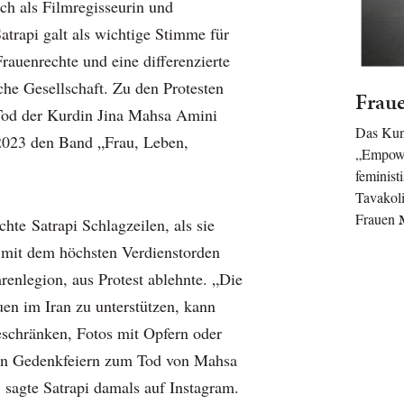
uch als Filmregisseurin und
atrapi galt als wichtige Stimme für
rauenrechte und eine differenzierte
sche Gesellschaft. Zu den Protesten
Frau
Tod der Kurdin Jina Mahsa Amini
Das Kun
e 2023 den Band „Frau, Leben,
„Empowe
feminist
Tavakoli
Frauen
hte Satrapi Schlagzeilen, als sie
 mit dem höchsten Verdienstorden
renlegion, aus Protest ablehnte. „Die
uen im Iran zu unterstützen, kann
beschränken, Fotos mit Opfern oder
en Gedenkfeiern zum Tod von Mahsa
sagte Satrapi damals auf Instagram.