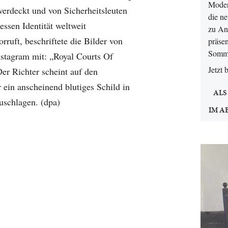
Moder
erdeckt und von Sicherheitsleuten
die n
ssen Identität weltweit
zu An
rruft, beschriftete die Bilder von
präsen
Somm
stagram mit: „Royal Courts Of
Jetzt 
er Richter scheint auf den
 ein anscheinend blutiges Schild in
ALS
uschlagen. (dpa)
IM A