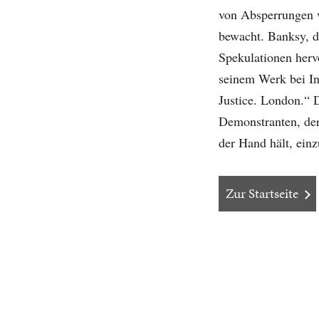
von Absperrungen v
bewacht. Banksy, de
Spekulationen hervo
seinem Werk bei In
Justice. London.“ D
Demonstranten, der
der Hand hält, einz
Zur Startseite