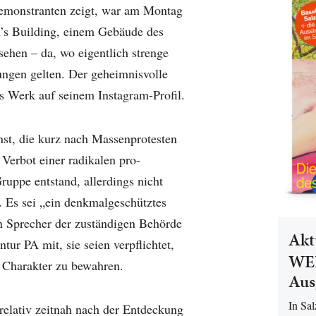
emonstranten zeigt, war am Montag
’s Building, einem Gebäude des
sehen – da, wo eigentlich strenge
ungen gelten. Der geheimnisvolle
as Werk auf seinem Instagram-Profil.
st, die kurz nach Massenprotesten
 Verbot einer radikalen pro-
ruppe entstand, allerdings nicht
. Es sei „ein denkmalgeschütztes
in Sprecher der zuständigen Behörde
Akt
tur PA mit, sie seien verpflichtet,
WEL
 Charakter zu bewahren.
Aus
In Sa
 relativ zeitnah nach der Entdeckung