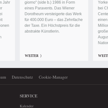
im Jahr
giorno“ (side b.) 1986 in Form
Yorke
er
eines Paravents. Das Wiener
bei Ch
ei
Dorotheum versteigerte das Werk
Center
it
für 400.000 Euro – das Zehnfache
einen
lionen
der Taxe. Ein Höchstpreis für die
Millio
abstrakte Künstlerin.
groß
n
Augus
Natio
WEITER
WEIT
sum
Datenschutz
Cookie-Manager
SERVICE
Kalender