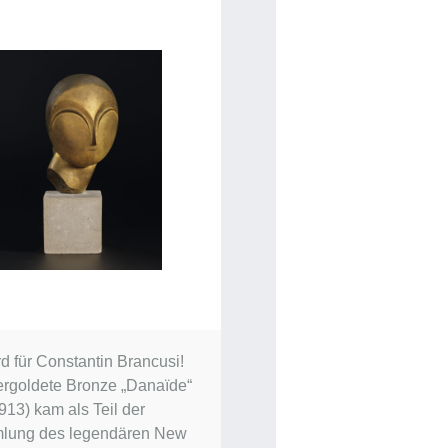
d für Constantin Brancusi!
ergoldete Bronze „Danaïde“
913) kam als Teil der
lung des legendären New