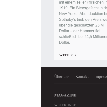
mit einem Teller Pfirsichen 
1919. Ein Bietergefecht in d
New Yorker Abendauktion b
Sotheby’s trieb den Preis we
über die geschätzten 25 Mil
Dollar – der Hammer fiel
schließlich bei 41,5 Millione
Dollar.
WEITER
Über uns
Kontakt
Impres
MAGAZINE
WELTKUNST