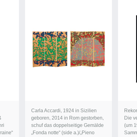
Carla Accardi, 1924 in Sizilien
Rekor
ß
geboren, 2014 in Rom gestorben,
Die v
ri
schuf das doppelseitige Gemälde
(um 1
raine“
„Fonda notte“ (side a.)/„Pieno
Samm