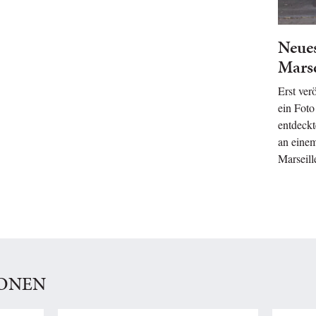
Neue
Marse
Erst ver
ein Fot
entdeckt
an eine
Marseill
IONEN