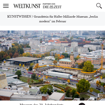
Toggle
navigation
KUNSTWISSEN
/
Grundstein für Halbe-Milliarde-Museum „berlin
modern“ im Februar
Museum des 20. Jahrhunderts