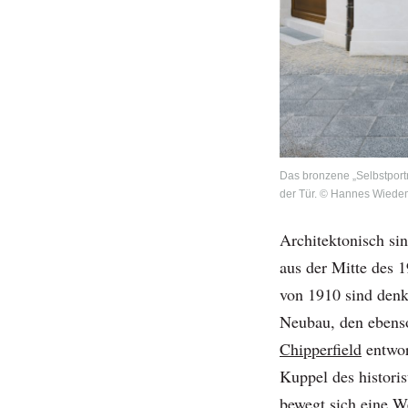
Das bronzene „Selbstportr
der Tür. © Hannes Wied
Architektonisch si
aus der Mitte des 
von 1910 sind denk
Neubau, den ebens
Chipperfield
entwor
Kuppel des histori
bewegt sich eine W