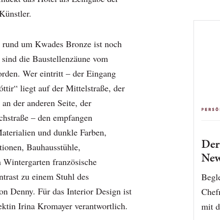
Künstler.
r rund um Kwades Bronze ist noch
t sind die Baustellenzäune vom
rden. Wer eintritt – der Eingang
tir“ liegt auf der Mittelstraße, der
an der anderen Seite, der
chstraße – den empfangen
terialien und dunkle Farben,
De
tionen, Bauhausstühle,
New
 Wintergarten französische
trast zu einem Stuhl des
Begle
n Denny. Für das Interior Design ist
Chef
ektin Irina Kromayer verantwortlich.
mit d