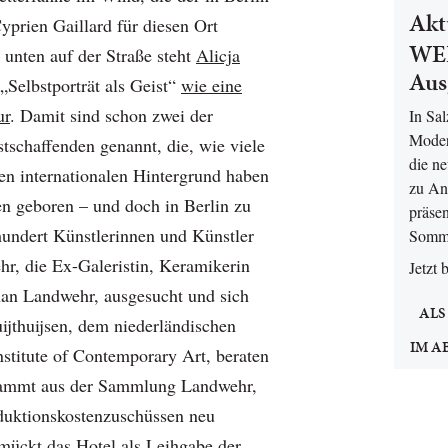
Akt
yprien Gaillard für diesen Ort
WEL
 unten auf der Straße steht
Alicja
Aus
Selbstporträt als Geist“
wie eine
ur
. Damit sind schon zwei der
In Sa
Moder
tschaffenden genannt, die, wie viele
die n
nen internationalen Hintergrund haben
zu An
en geboren – und doch in Berlin zu
präsen
undert Künstlerinnen und Künstler
Somm
hr, die Ex-Galeristin, Keramikerin
Jetzt 
an Landwehr, ausgesucht und sich
ALS
ijthuijsen, dem niederländischen
IM A
stitute of Contemporary Art, beraten
tammt aus der Sammlung Landwehr,
oduktionskostenzuschüssen neu
mückt das Hotel als Leihgabe der