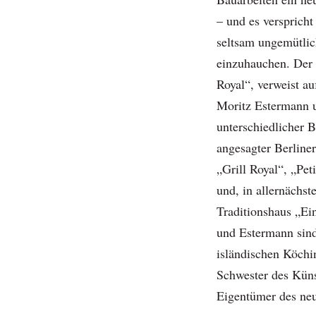
– und es verspricht
seltsam ungemütli
einzuhauchen. Der
Royal“, verweist au
Moritz Estermann 
unterschiedlicher B
angesagter Berline
„Grill Royal“, „Pet
und, in allernächs
Traditionshaus „Ei
und Estermann sind
isländischen Köchin
Schwester des Kün
Eigentümer des ne