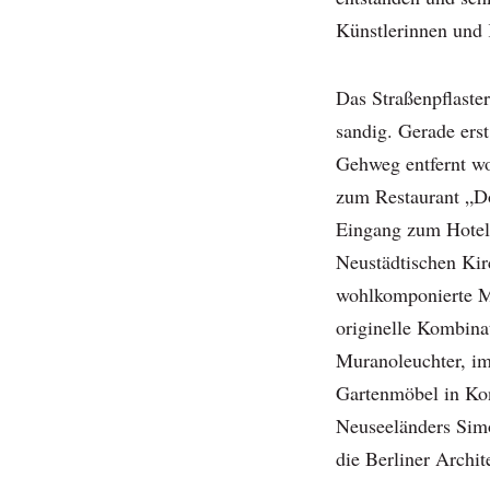
Künstlerinnen und 
Das Straßenpflaste
sandig. Gerade ers
Gehweg entfernt wo
zum Restaurant „Dót
Eingang zum Hotel 
Neustädtischen Kir
wohlkomponierte Ma
originelle Kombina
Muranoleuchter, im
Gartenmöbel in Kon
Neuseeländers Simo
die Berliner Archit