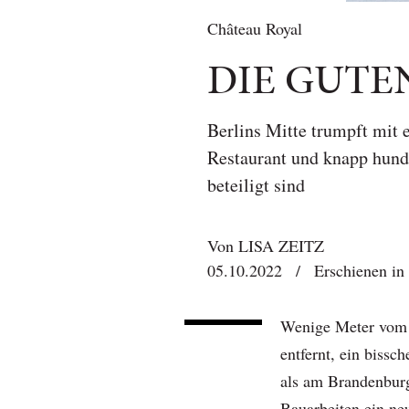
Château Royal
DIE GUTE
Berlins Mitte trumpft mit 
Restaurant und knapp hund
beteiligt sind
Von
LISA ZEITZ
05.10.2022
/
Erschienen in
Wenige Meter vom 
entfernt, ein bissc
als am Brandenburg
Bauarbeiten ein n