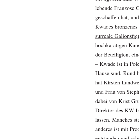
lebende Franzose C
geschaffen hat, und
Kwades
bronzenes „
surreale Galionsfig
hochkarätigen Kuns
der Beteiligten, ei
– Kwade ist in Pol
Hause sind. Rund h
hat Kirsten Landwe
und Frau von Steph
dabei von Krist Gru
Direktor des KW In
lassen. Manches s
anderes ist mit Pr
entstanden und sch