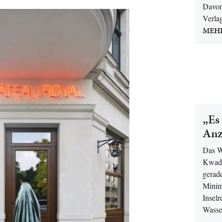
Davon
Verla
MEH
„Es 
Anz
Das W
Kwade
gerade
Minima
Inselr
Wasse