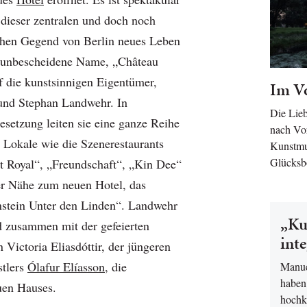
 dieser zentralen und doch noch
chen Gegend von Berlin neues Leben
 unbescheidene Name, „Château
f die kunstsinnigen Eigentümer,
Im Vo
und Stephan Landwehr. In
Die Lieb
esetzung leiten sie eine ganze Reihe
nach Vo
r Lokale wie die Szenerestaurants
Kunstmu
Glücksb
it Royal“, „Freundschaft“, „Kin Dee“
ter Nähe zum neuen Hotel, das
nstein Unter den Linden“. Landwehr
„Ku
 zusammen mit der gefeierten
inte
 Victoria Eliasdóttir, der jüngeren
stlers
Ólafur Elíasson,
die
Manue
haben
uen Hauses.
hochk