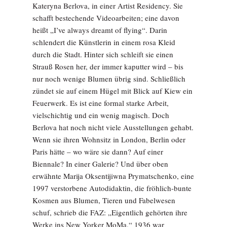
Kateryna Berlova, in einer Artist Residency. Sie
schafft bestechende Videoarbeiten; eine davon
heißt „I’ve always dreamt of flying“. Darin
schlendert die Künstlerin in einem rosa Kleid
durch die Stadt. Hinter sich schleift sie einen
Strauß Rosen her, der immer kaputter wird – bis
nur noch wenige Blumen übrig sind. Schließlich
zündet sie auf einem Hügel mit Blick auf Kiew ein
Feuerwerk. Es ist eine formal starke Arbeit,
vielschichtig und ein wenig magisch. Doch
Berlova hat noch nicht viele Ausstellungen gehabt.
Wenn sie ihren Wohnsitz in London, Berlin oder
Paris hätte – wo wäre sie dann? Auf einer
Biennale? In einer Galerie? Und über oben
erwähnte Marija Oksentijiwna Prymatschenko, eine
1997 verstorbene Autodidaktin, die fröhlich-bunte
Kosmen aus Blumen, Tieren und Fabelwesen
schuf, schrieb die FAZ: „Eigentlich gehörten ihre
Werke ins New Yorker MoMa.“ 1936 war