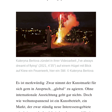
Kateryna Berlova zündet in ihrer Videoarbeit „I’ve always
dreamt of flying“ (2021, 4’35”) auf einem Hügel mit Blick
auf Kiew ein Feuerwerk, hier ein Still. © Kateryna Berlova
Es ist merkwürdig: Zwar nimmt der Kunstmarkt für
sich gern in Anspruch, „global“ zu agieren. Ohne
internationale Ausrichtung geht gar nichts. Doch
wie weltumspannend ist ein Kunstbetrieb, ein
Markt, der zwar ständig neue Interessensgebiete