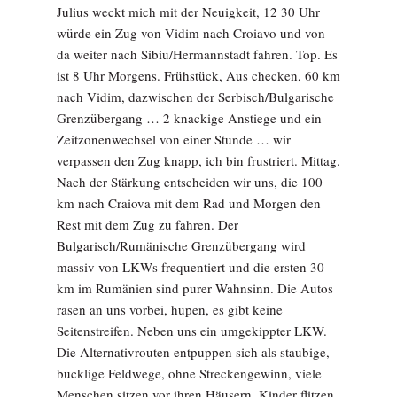
Julius weckt mich mit der Neuigkeit, 12 30 Uhr
würde ein Zug von Vidim nach Croiavo und von
da weiter nach Sibiu/Hermannstadt fahren. Top. Es
ist 8 Uhr Morgens. Frühstück, Aus checken, 60 km
nach Vidim, dazwischen der Serbisch/Bulgarische
Grenzübergang … 2 knackige Anstiege und ein
Zeitzonenwechsel von einer Stunde … wir
verpassen den Zug knapp, ich bin frustriert. Mittag.
Nach der Stärkung entscheiden wir uns, die 100
km nach Craiova mit dem Rad und Morgen den
Rest mit dem Zug zu fahren. Der
Bulgarisch/Rumänische Grenzübergang wird
massiv von LKWs frequentiert und die ersten 30
km im Rumänien sind purer Wahnsinn. Die Autos
rasen an uns vorbei, hupen, es gibt keine
Seitenstreifen. Neben uns ein umgekippter LKW.
Die Alternativrouten entpuppen sich als staubige,
bucklige Feldwege, ohne Streckengewinn, viele
Menschen sitzen vor ihren Häusern, Kinder flitzen