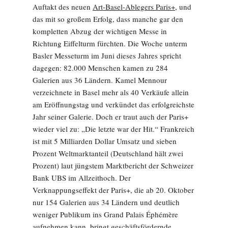
Auftakt des neuen
Art-Basel-Ablegers Paris+
, und
das mit so großem Erfolg, dass manche gar den
kompletten Abzug der wichtigen Messe in
Richtung Eiffelturm fürchten. Die Woche unterm
Basler Messeturm im Juni dieses Jahres spricht
dagegen: 82.000 Menschen kamen zu 284
Galerien aus 36 Ländern. Kamel Mennour
verzeichnete in Basel mehr als 40 Verkäufe allein
am Eröffnungstag und verkündet das erfolgreichste
Jahr seiner Galerie. Doch er traut auch der Paris+
wieder viel zu: „Die letzte war der Hit.“ Frankreich
ist mit 5 Milliarden Dollar Umsatz und sieben
Prozent Weltmarktanteil (Deutschland hält zwei
Prozent) laut jüngstem Marktbericht der Schweizer
Bank UBS im Allzeithoch. Der
Verknappungseffekt der Paris+, die ab 20. Oktober
nur 154 Galerien aus 34 Ländern und deutlich
weniger Publikum ins Grand Palais Éphémère
aufnehmen kann, bringt geschäftsfördernde