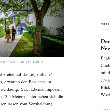
De
New
Begle
le. © Visit Bruges | Jan Darthet
Chef
mit d
bereitet auf das ‚eigentliche‘
erwar
is, erwarten den Besucher im
Blick
weitläufige Säle. Ebenso imposant
Woch
 13,5 Metern – hier haben sich die
eren lassen vom Vertikaldrang