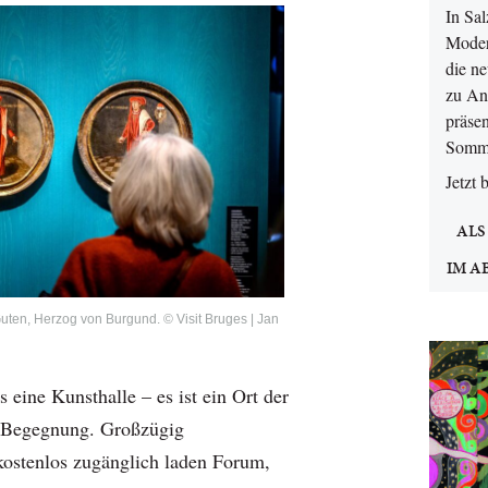
In Sa
Moder
die n
zu An
präsen
Somm
Jetzt 
ALS
IM A
Guten, Herzog von Burgund. © Visit Bruges | Jan
eine Kunsthalle – es ist ein Ort der
n Begegnung. Großzügig
kostenlos zugänglich laden Forum,