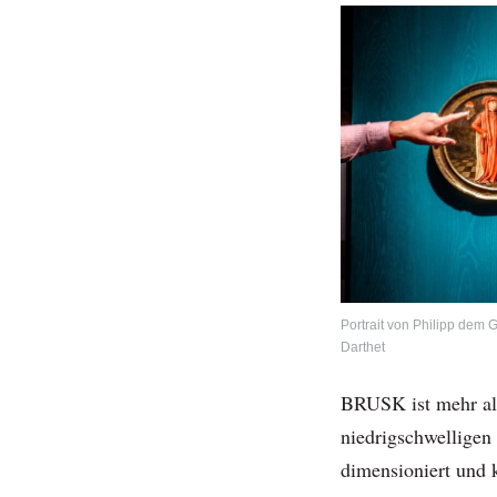
Portrait von Philipp dem 
Darthet
BRUSK ist mehr als 
niedrigschwellige
dimensioniert und 