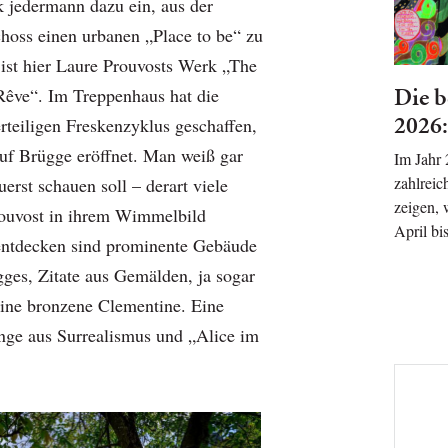
 jedermann dazu ein, aus der
hoss einen urbanen „Place to be“ zu
ist hier Laure Prouvosts Werk „The
Die b
êve“. Im Treppenhaus hat die
2026:
rteiligen Freskenzyklus geschaffen,
uf Brügge eröffnet. Man weiß gar
Im Jahr
zahlreic
erst schauen soll – derart viele
zeigen, 
rouvost in ihrem Wimmelbild
April bi
entdecken sind prominente Gebäude
es, Zitate aus Gemälden, ja sogar
eine bronzene Clementine. Eine
nge aus Surrealismus und „Alice im