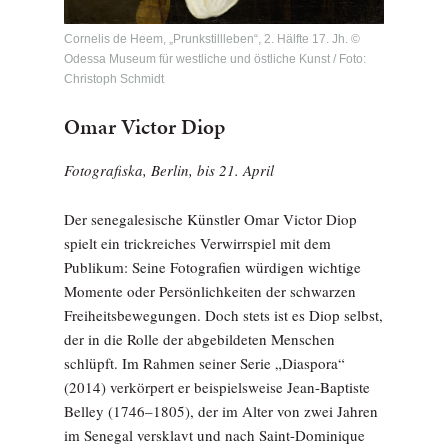
Cornelis de Heem, „Prunkstillleben“, 2. Hälfte 17. Jh. ©
Odessa Museum für westliche und östliche Kunst / Foto:
Christoph Schmidt
Omar Victor Diop
Fotografiska, Berlin, bis 21. April
Der senegalesische Künstler Omar Victor Diop
spielt ein trickreiches Verwirrspiel mit dem
Publikum: Seine Fotografien würdigen wichtige
Momente oder Persönlichkeiten der schwarzen
Freiheitsbewegungen. Doch stets ist es Diop selbst,
der in die Rolle der abgebildeten Menschen
schlüpft. Im Rahmen seiner Serie „Diaspora“
(2014) verkörpert er beispielsweise Jean-Baptiste
Belley (1746–1805), der im Alter von zwei Jahren
im Senegal versklavt und nach Saint-Dominique