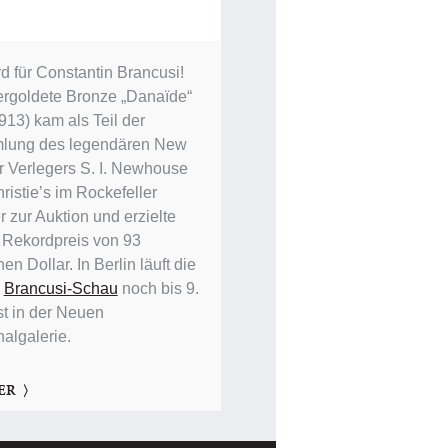
d für Constantin Brancusi!
ergoldete Bronze „Danaïde“
913) kam als Teil der
lung des legendären New
r Verlegers S. I. Newhouse
ristie’s im Rockefeller
 zur Auktion und erzielte
 Rekordpreis von 93
nen Dollar. In Berlin läuft die
e
Brancusi-Schau
noch bis 9.
t in der Neuen
nalgalerie.
ER