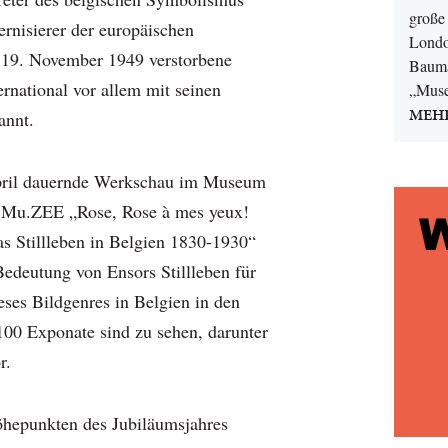
große 
rnisierer der europäischen
Londo
 19. November 1949 verstorbene
Bauma
rnational vor allem mit seinen
„Muse
MEH
annt.
pril dauernde Werkschau im Museum
 Mu.ZEE „Rose, Rose à mes yeux!
s Stillleben in Belgien 1830-1930“
Bedeutung von Ensors Stillleben für
eses Bildgenres in Belgien in den
100 Exponate sind zu sehen, darunter
or.
öhepunkten des Jubiläumsjahres