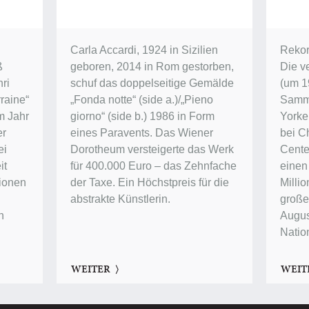
Carla Accardi, 1924 in Sizilien
Rekor
ß
geboren, 2014 in Rom gestorben,
Die v
ri
schuf das doppelseitige Gemälde
(um 1
raine“
„Fonda notte“ (side a.)/„Pieno
Samm
im Jahr
giorno“ (side b.) 1986 in Form
Yorke
er
eines Paravents. Das Wiener
bei Ch
ei
Dorotheum versteigerte das Werk
Center
it
für 400.000 Euro – das Zehnfache
einen
lionen
der Taxe. Ein Höchstpreis für die
Millio
abstrakte Künstlerin.
groß
n
Augus
Natio
WEITER
WEIT