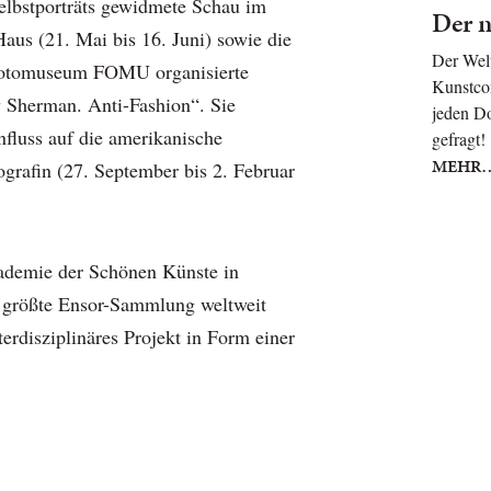
Selbstporträts gewidmete Schau im
Der n
aus (21. Mai bis 16. Juni) sowie die
Der Welt
Fotomuseum FOMU organisierte
Kunstcom
 Sherman. Anti-Fashion“. Sie
jeden Do
influss auf die amerikanische
gefragt
MEHR
ografin (27. September bis 2. Februar
demie der Schönen Künste in
e größte Ensor-Sammlung weltweit
nterdisziplinäres Projekt in Form einer