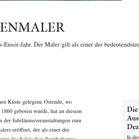
KENMALER
s-Ensor-Jahr. Der Maler gilt als einer der bedeutendste
hen Küste gelegene Ostende, wo
Die
 1860 geboren wurde, hat an diesem
Aus
n der Jubiläumsveranstaltungen zum
Dez
lers eröffnet, der als einer der
In di
reter des belgischen Symbolismus