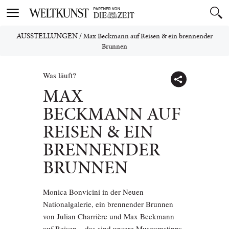
Toggle
navigation
AUSSTELLUNGEN
/
Max Beckmann auf Reisen & ein brennender
Brunnen
Was läuft?
MAX
BECKMANN AUF
REISEN & EIN
BRENNENDER
BRUNNEN
Monica Bonvicini in der Neuen
Nationalgalerie, ein brennender Brunnen
von Julian Charrière und Max Beckmann
auf Reisen – das sind unsere Museumstipps