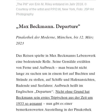
„The Pill“ von Erin M. Riley entstand im Jahr 2018. ©
Courtesy of the artist and P.P.O.W, New York, Foto: JSP Art
Photography
„Max Beckmann. Departure“
Pinakothek der Moderne, München, bis 12. März
2023
Das Reisen spielte in Max Beckmanns Lebenswerk
eine bedeutende Rolle. Seine Gemälde erzählen
von Ferne und Aufbruch – man braucht nicht
lange zu suchen um in einem fort auf Buchten und
Strände zu stoßen, auf Schiffe und Hafenansichten,
Badende und Seefahrer. Aufbruch heißt im
Englischen „Departure“.
Nicht ohne Grund hat
Beckmann sein erstes Triptychon aus der Zeit um
1933 so genannt
– nun gibt es einer
bemerkenswerten Ausstellung in der Pinakothek