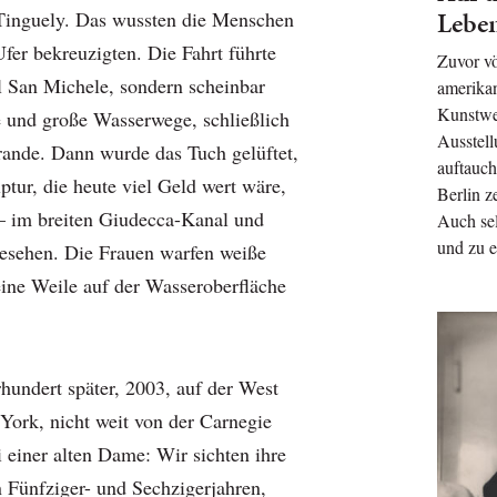
Lebe
Tinguely. Das wussten die Menschen
Ufer bekreuzigten. Die Fahrt führte
Zuvor vö
el San Michele, sondern scheinbar
amerikan
Kunstwel
ne und große Wasserwege, schließlich
Ausstell
ande. Dann wurde das Tuch gelüftet,
auftauch
tur, die heute viel Geld wert wäre,
Berlin ze
 – im breiten Giudecca-Kanal und
Auch se
und zu 
esehen. Die Frauen warfen weiße
ine Weile auf der Wasseroberfläche
rhundert später, 2003, auf der West
 York, nicht weit von der Carnegie
 einer alten Dame: Wir sichten ihre
n Fünfziger- und Sechzigerjahren,