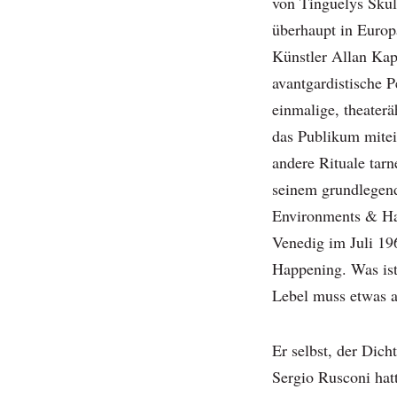
von Tinguelys Skul
überhaupt in Europ
Künstler Allan Kap
avantgardistische 
einmalige, theaterä
das Publikum mite
andere Rituale tarn
seinem grundlegen
Environments & Ha
Venedig im Juli 196
Happening. Was ist
Lebel muss etwas a
Er selbst, der Dich
Sergio Rusconi hatt