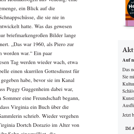
menge, ein Blick auf die
Schnappschüsse, die sie nie in
twickelt hatte. Was das gewesen
 nur briefmarkengroßen Bilder lange
innert. „Das war 1960, als Piero zur
Akt
n worden war.“ Ein paar
Auf n
iesen Tag werden wieder wach, etwa
Das 
pelle einen skurrilen Gottesdienst für
Sie mi
 gegeben habe, bevor sie im Kanal
Kultur
ass Peggy Guggenheim dabei war,
Schlö
em Sommer eine Freundschaft begann,
Kunsts
Ausfl
dass Virginia ein Buch über die
Jetzt 
Sammlerin schrieb. Wieder vergehen
Virginia Dortch Dorazio im Alter von
IM 
ihr Sohn eingewilligt, die