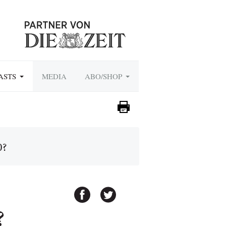
ASTS
MEDIA
ABO/SHOP
0?
?