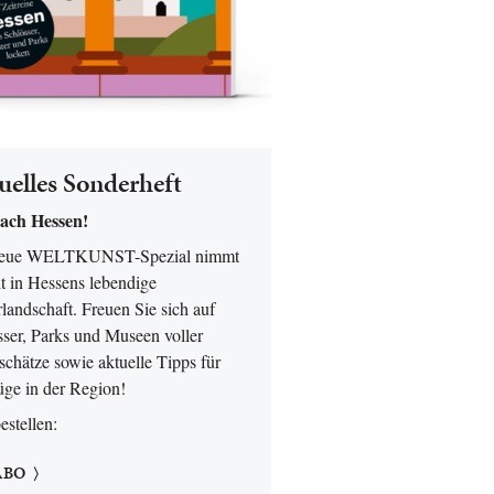
uelles Sonderheft
ach Hessen!
neue WELTKUNST-Spezial nimmt
t in Hessens lebendige
landschaft. Freuen Sie sich auf
sser, Parks und Museen voller
chätze sowie aktuelle Tipps für
üge in der Region!
bestellen:
ABO