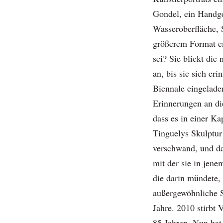
Gondel, ein Handge
Wasseroberfläche, 
größerem Format en
sei? Sie blickt die
an, bis sie sich er
Biennale eingelade
Erinnerungen an d
dass es in einer Ka
Tinguelys Skulptur
verschwand, und d
mit der sie in jen
die darin mündete, 
außergewöhnliche 
Jahre. 2010 stirbt 
85 Jahren. Nun hat 