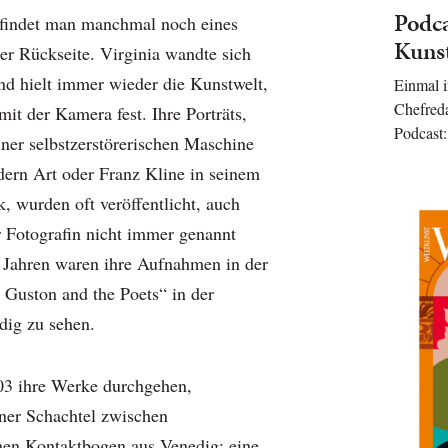
Podca
 findet man manchmal noch eines
Kuns
er Rückseite. Virginia wandte sich
und hielt immer wieder die Kunstwelt,
Einmal
Chefred
 mit der Kamera fest. Ihre Porträts,
Podcast
iner selbstzerstörerischen Maschine
rn Art oder Franz Kline in seinem
, wurden oft veröffentlicht, auch
 Fotografin nicht immer genannt
 Jahren waren ihre Aufnahmen in der
 Guston and the Poets“ in der
dig zu sehen.
03 ihre Werke durchgehen,
iner Schachtel zwischen
inen Kontaktbogen aus Venedig: eine