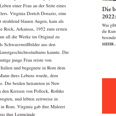
ben einer Frau an der Seite eines
Die b
lers. Virginia Dortch Dorazio, eine
2022:
it strahlend blauen Augen, kam als
Was gibt
tle Rock, Arkansas, 1952 zum ersten
die Kuns
m all die Werke im Original zu
besonder
MEHR
als Schwarzweißbilder aus den
Kunstgeschichtsstudiums kannte. Die
utige junge Frau reiste von
 Italien und begegnete in Rom dem
 Mann ihres Lebens wurde, dem
o. Die beiden heirateten in New
in den Kreisen von Pollock, Rothko
egten, und lebten zeitweise in
 in Rom. Virginia gab ihre Malerei
zio ihre Leinwände