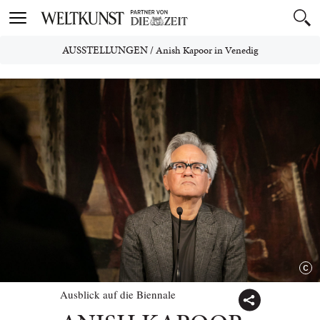
Toggle
navigation
AUSSTELLUNGEN
/
Anish Kapoor in Venedig
Ausblick auf die Biennale