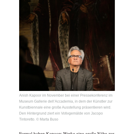
Anish Kapoor im November bei einer Pressekonferenz im
Museum Gallerie dell’Accademia, in dem der Künstler zur
Kunstbiennale eine große Ausstellung präsentieren wird.
Den Hintergrund ziert ein Votivgemälde von Jacopo
Tintoretto. © Marta Buso
Formal haben Kapoors Werke eine große Nähe zur