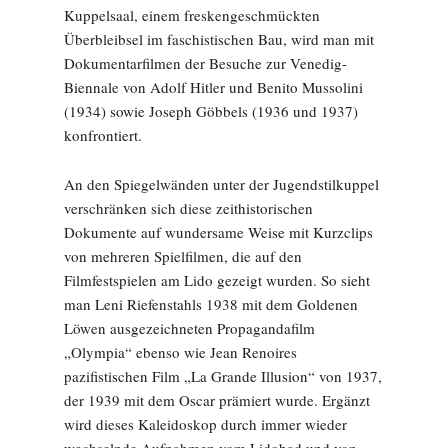
Kuppelsaal, einem freskengeschmückten
Überbleibsel im faschistischen Bau, wird man mit
Dokumentarfilmen der Besuche zur Venedig-
Biennale von Adolf Hitler und Benito Mussolini
(1934) sowie Joseph Göbbels (1936 und 1937)
konfrontiert.
An den Spiegelwänden unter der Jugendstilkuppel
verschränken sich diese zeithistorischen
Dokumente auf wundersame Weise mit Kurzclips
von mehreren Spielfilmen, die auf den
Filmfestspielen am Lido gezeigt wurden. So sieht
man Leni Riefenstahls 1938 mit dem Goldenen
Löwen ausgezeichneten Propagandafilm
„Olympia“ ebenso wie Jean Renoires
pazifistischen Film „La Grande Illusion“ von 1937,
der 1939 mit dem Oscar prämiert wurde. Ergänzt
wird dieses Kaleidoskop durch immer wieder
wechselnde Aufnahmen vom Lidobad und von