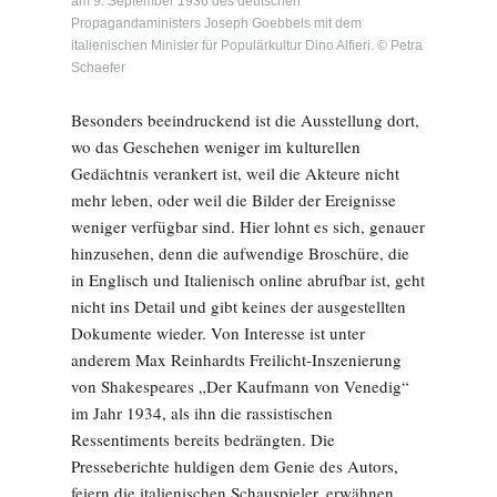
am 9. September 1936 des deutschen
Propagandaministers Joseph Goebbels mit dem
italienischen Minister für Populärkultur Dino Alfieri. © Petra
Schaefer
Besonders beeindruckend ist die Ausstellung dort,
wo das Geschehen weniger im kulturellen
Gedächtnis verankert ist, weil die Akteure nicht
mehr leben, oder weil die Bilder der Ereignisse
weniger verfügbar sind. Hier lohnt es sich, genauer
hinzusehen, denn die aufwendige Broschüre, die
in Englisch und Italienisch online abrufbar ist, geht
nicht ins Detail und gibt keines der ausgestellten
Dokumente wieder. Von Interesse ist unter
anderem Max Reinhardts Freilicht-Inszenierung
von Shakespeares „Der Kaufmann von Venedig“
im Jahr 1934, als ihn die rassistischen
Ressentiments bereits bedrängten. Die
Presseberichte huldigen dem Genie des Autors,
feiern die italienischen Schauspieler, erwähnen