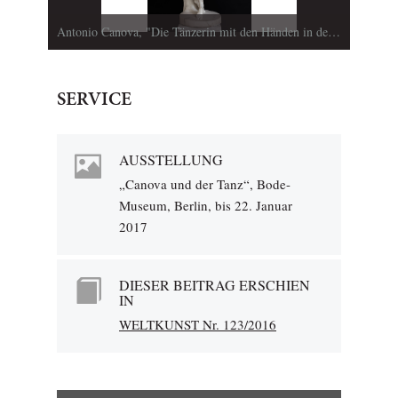
Antonio Canova, "Die Tänzerin mit den Händen in den Hüften", 1807-1812, Sankt Petersburg, Eremitage (Foto © The State Hermitage Museum /Alexander Lavrentyev)
SERVICE
AUSSTELLUNG
„Canova und der Tanz“, Bode-
Museum, Berlin, bis 22. Januar
2017
DIESER BEITRAG ERSCHIEN
IN
WELTKUNST Nr. 123/2016