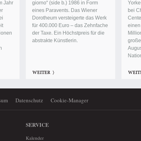
im Jahr
giorno“ (side b.) 1986 in Form
Yorke
er
eines Paravents. Das Wiener
bei Ch
ei
Dorotheum versteigerte das Werk
Center
it
für 400.000 Euro – das Zehnfache
einen
lionen
der Taxe. Ein Höchstpreis für die
Millio
abstrakte Künstlerin.
groß
n
Augus
Natio
WEITER
WEIT
sum
Datenschutz
Cookie-Manager
SERVICE
Kalender