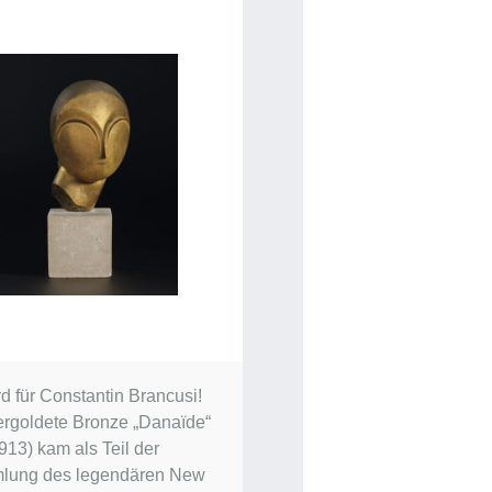
d für Constantin Brancusi!
ergoldete Bronze „Danaïde“
913) kam als Teil der
lung des legendären New