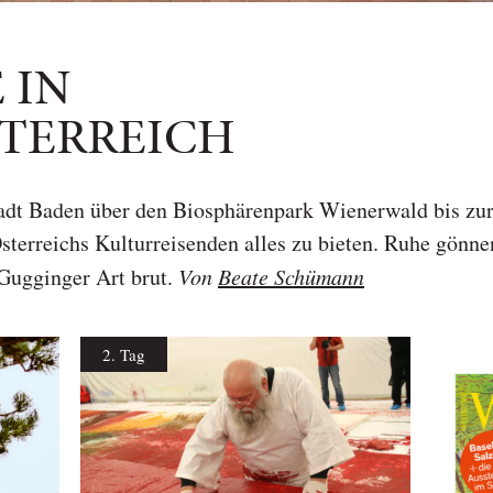
 IN
TERREICH
adt Baden über den Biosphärenpark Wienerwald bis zur 
terreichs Kulturreisenden alles zu bieten. Ruhe gönnen
 Gugginger Art brut.
Von
Beate Schümann
2. Tag