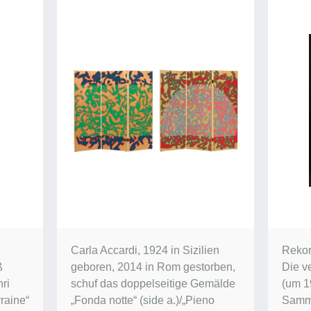
Carla Accardi, 1924 in Sizilien
Rekor
ß
geboren, 2014 in Rom gestorben,
Die v
ri
schuf das doppelseitige Gemälde
(um 1
raine“
„Fonda notte“ (side a.)/„Pieno
Samm