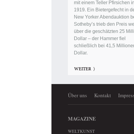
mit einem Teller Pfirsichen 
1919. Ein Bietergefecht in d
New Yorker Abendauktion b
Sotheby’s trieb den Preis we
über die geschätzten 25 Mil
Dollar – der Hammer fiel
schließlich bei 41,5 Millione
Dollar.
WEITER
Über uns
Kontakt
Impres
MAGAZINE
WELTKUNST