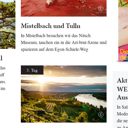
Mistelbach und Tulln
In Mistelbach besuchen wir das Nitsch
Museum, tauchen ein in die Art-brut-Szene und
spazieren auf dem Egon-Schiele-Weg
l
das
3. Tag
ulf
Akt
us.
WEL
 im
Aus
In Sa
Moder
die n
zu An