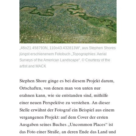
„46o21.458793N, 110o43.432813W“, aus Stephen Shores
jüngst erschienenem Fotobuch „Topographies: Aerial
Surveys of the American Landscape“. © Courtesy of the
artist and MACK
Stephen Shore ginge es bei diesem Projekt darum,
Ortschaften, von denen man von unten nur
erahnen kann, wie sie entstanden sind, mithilfe
einer neuen Perspektive zu verstehen. An dieser
Stelle erwähnt der Fotograf ein Beispiel aus einem
vergangenen Projekt: auf dem Cover der ersten
Ausgaben seines Buches „Uncommon Places“ ist
das Foto einer Straße, an deren Ende das Land und