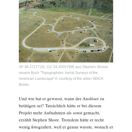
45°36.271771N, 111°34.450578W, aus Stephen Shores
neuem Buch "Topographies: Aerial Surveys of the
American Landscape" © courtesy of the artist / MACK
Books
Und wie hat er gewusst, wann der Auslöser zu
betätigen sei? Tatsächlich hätte er bei diesem
Projekt mehr Aufnahmen als sonst gemacht,
erzählt Stephen Shore. Trotzdem hätte er recht
wenig fotografiert, weil er genau wusste, wonach er