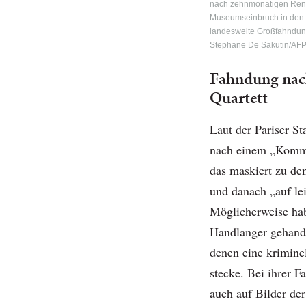
nach zehnmonatigen Reno
Museumseinbruch in den w
landesweite Großfahndung
Stephane De Sakutin/AF
Fahndung nach
Quartett
Laut der Pariser S
nach einem „Komma
das maskiert zu de
und danach „auf lei
Möglicherweise hab
Handlanger gehandel
denen eine krimine
stecke. Bei ihrer F
auch auf Bilder d