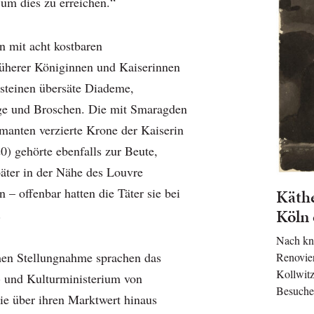
, um dies zu erreichen.“
 mit acht kostbaren
üherer Königinnen und Kaiserinnen
lsteinen übersäte Diademe,
nge und Broschen. Die mit Smaragden
anten verzierte Krone der Kaiserin
) gehörte ebenfalls zur Beute,
päter in der Nähe des Louvre
 – offenbar hatten die Täter sie bei
Käth
Köln 
.
Nach kn
men Stellungnahme sprachen das
Renovie
Kollwit
- und Kulturministerium von
Besuche
e über ihren Marktwert hinaus