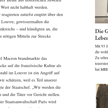
Wert nicht habhaft werden.
 reagierten zutiefst empört über den
 Louvre, gewissermaßen die
ankreichs – und kündigten an, die
Die G
n nötigen Mitteln zur Strecke
Lebe
Mit 93 J
die wohl
Zu sehen
l Macron brandmarkte das
teuerste
cke auf die französische Kultur als
hat
ME
tahl im Louvre ist ein Angriff auf
wir schätzen, weil es Teil unserer
gte der Staatschef. „Wir werden die
und die Täter vor Gericht stellen.
er Staatsanwaltschaft Paris wird