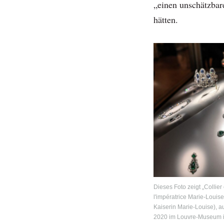
„einen unschätzbar
hätten.
Dieses Foto zeigt „Collier
l'impératrice Marie-Louis
Kaiserin Marie-Louise), a
2020 im Louvre-Museum in