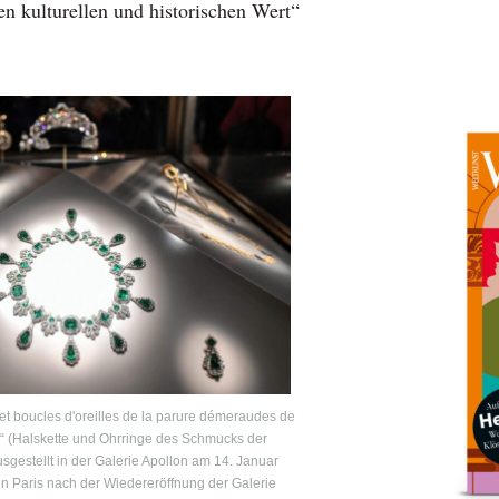
en kulturellen und historischen Wert“
 et boucles d'oreilles de la parure démeraudes de
e“ (Halskette und Ohrringe des Schmucks der
usgestellt in der Galerie Apollon am 14. Januar
 Paris nach der Wiedereröffnung der Galerie