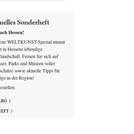
uelles Sonderheft
ach Hessen!
neue WELTKUNST-Spezial nimmt
t in Hessens lebendige
landschaft. Freuen Sie sich auf
sser, Parks und Museen voller
chätze sowie aktuelle Tipps für
üge in der Region!
bestellen:
ABO
HEFT