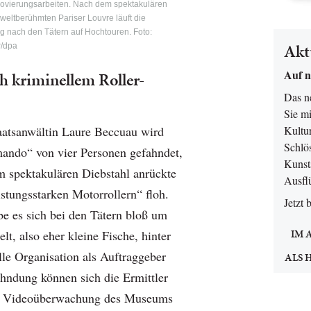
vierungsarbeiten. Nach dem spektakulären
eltberühmten Pariser Louvre läuft die
 nach den Tätern auf Hochtouren. Foto:
Akt
P/dpa
Auf n
 kriminellem Roller-
Das 
Sie mi
taatsanwältin Laure Beccuau wird
Kultur
Schlö
ndo“ von vier Personen gefahndet,
Kunsts
m spektakulären Diebstahl anrückte
Ausfl
stungsstarken Motorrollern“ floh.
Jetzt 
e es sich bei den Tätern bloß um
t, also eher kleine Fische, hinter
IM 
lle Organisation als Auftraggeber
ALS 
ahndung können sich die Ermittler
er Videoüberwachung des Museums