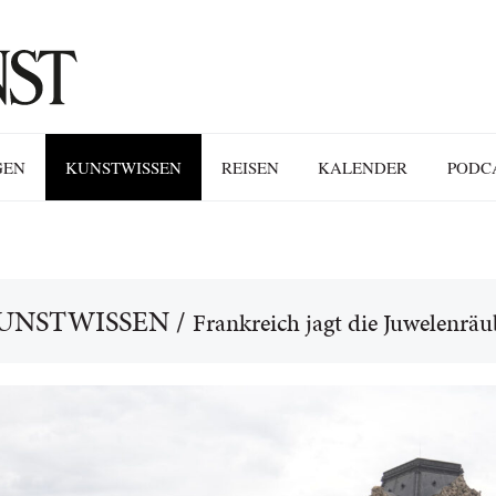
GEN
KUNSTWISSEN
REISEN
KALENDER
PODC
UNSTWISSEN
/
Frankreich jagt die Juwelenräu