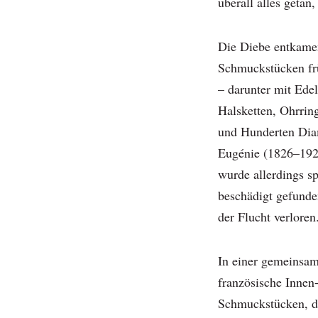
überall alles getan
Die Diebe entkamen
Schmuckstücken fr
– darunter mit Ede
Halsketten, Ohrri
und Hunderten Diam
Eugénie (1826–1920
wurde allerdings s
beschädigt gefunden
der Flucht verloren
In einer gemeinsa
französische Innen
Schmuckstücken, di