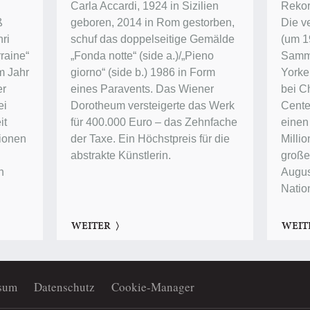
Carla Accardi, 1924 in Sizilien
Rekor
ß
geboren, 2014 in Rom gestorben,
Die v
ri
schuf das doppelseitige Gemälde
(um 1
raine“
„Fonda notte“ (side a.)/„Pieno
Samm
im Jahr
giorno“ (side b.) 1986 in Form
Yorke
er
eines Paravents. Das Wiener
bei Ch
ei
Dorotheum versteigerte das Werk
Center
it
für 400.000 Euro – das Zehnfache
einen
lionen
der Taxe. Ein Höchstpreis für die
Millio
abstrakte Künstlerin.
groß
n
Augus
Natio
WEITER
WEIT
sum
Datenschutz
Cookie-Manager