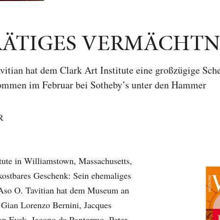
ÄTIGES VERMÄCHTN
itian hat dem Clark Art Institute eine großzügige Sc
mmen im Februar bei Sotheby’s unter den Hammer
R
itute in Williamstown, Massachusetts,
 kostbares Geschenk: Sein ehemaliges
 Aso O. Tavitian hat dem Museum an
Gian Lorenzo Bernini, Jacques
an Eyck, Jacopo da Pontormo, Peter