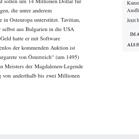
nd sollen um 14 Millionen Dollar für
Kunsts
ngen, die unter anderem
Ausfl
in Osteuropa unterstützt. Tavitian,
Jetzt 
 selbst aus Bulgarien in die USA
IM 
 Geld hatte er mit Software
ALS 
enlos der kommenden Auktion ist
argarete von Österreich“ (um 1495)
hen Meisters der Magdalenen-Legende
g von anderthalb bis zwei Millionen