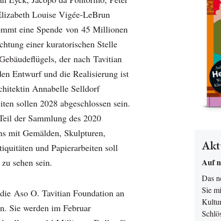
Elizabeth Louise Vigée-LeBrun
ommt eine Spende von 45 Millionen
ichtung einer kuratorischen Stelle
Gebäudeflügels, der nach Tavitian
den Entwurf und die Realisierung ist
hitektin Annabelle Selldorf
iten sollen 2028 abgeschlossen sein.
Teil der Sammlung des 2020
ns mit Gemälden, Skulpturen,
Akt
iquitäten und Papierarbeiten soll
Auf n
 zu sehen sein.
Das 
Sie mi
die Aso O. Tavitian Foundation an
Kultur
n. Sie werden im Februar
Schlö