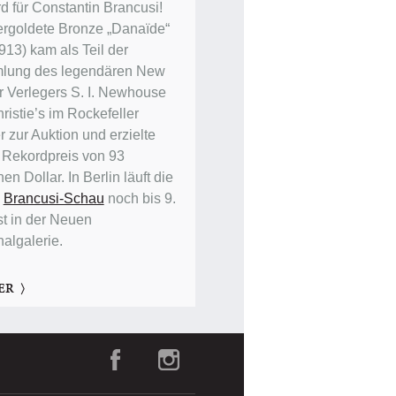
d für Constantin Brancusi!
ergoldete Bronze „Danaïde“
913) kam als Teil der
lung des legendären New
r Verlegers S. I. Newhouse
ristie’s im Rockefeller
 zur Auktion und erzielte
 Rekordpreis von 93
nen Dollar. In Berlin läuft die
e
Brancusi-Schau
noch bis 9.
t in der Neuen
nalgalerie.
ER