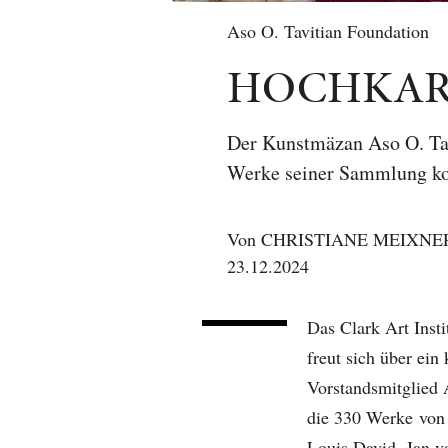
Aso O. Tavitian Foundation
HOCHKAR
Der Kunstmäzan Aso O. Tav
Werke seiner Sammlung ko
Von
CHRISTIANE MEIXNE
23.12.2024
Das Clark Art Inst
freut sich über ein
Vorstandsmitglied
die 330 Werke von 
Louis David, Jan v