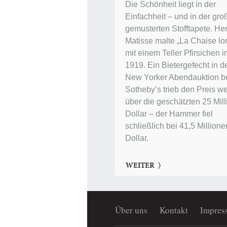
Die Schönheit liegt in der
Einfachheit – und in der gro
gemusterten Stofftapete. Hen
Matisse malte „La Chaise lor
mit einem Teller Pfirsichen 
1919. Ein Bietergefecht in d
New Yorker Abendauktion b
Sotheby’s trieb den Preis we
über die geschätzten 25 Mil
Dollar – der Hammer fiel
schließlich bei 41,5 Millione
Dollar.
WEITER
Über uns
Kontakt
Impres