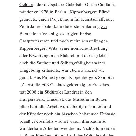
Oehlen
oder die spätere Galeristin Gisela Capitain,
mit der er 1978 in Berlin „Kippenbergers Büro“
gründete, einen Projektraum für Kunstschaffende.
Zehn Jahre später kam die erste Einladung
zur
Biennale in Venedig
, es folgten Preise,
Gastprofessuren und noch mehr Ausstellungen.
Kippenbergers Witz, seine ironische Brechung
aller Erwartungen an Malerei, mit der er gleich
auch die Sattheit und Selbstgefälligkeit seiner
Umgebung kritisierte, war ebenso ätzend wie
genial. Aus Protest gegen Kippenbergers Skulptur
„Zuerst die Füße“, eines gekreuzigten Frosches,
trat 2008 ein Südtiroler Landrat in den
Hungerstreik. Umsonst, das Museum in Bozen
blieb hart, die Arbeit wurde heftig diskutiert und
der Künstler noch ein bisschen bekannter. Fantasie
besaß er ebenfalls – sonst wären ihm kaum so
wunderbare Arbeiten wie die ins Nichts führenden
U-Bahn-Eingänge überall auf der Welt eingefallen.