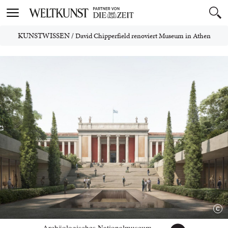
Toggle
navigation
KUNSTWISSEN
/
David Chipperfield renoviert Museum in Athen
Archäologisches Nationalmuseum