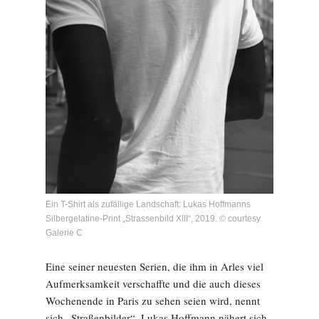
Ein T-Shirt als zufällige Landschaft: Lukas Hoffmanns
Silbergelatine-Print „Strassenbild XIII“, 2019. © courtesy
Galerie C
Eine seiner neuesten Serien, die ihm in Arles viel
Aufmerksamkeit verschaffte und die auch dieses
Wochenende in Paris zu sehen seien wird, nennt
sich „Straßenbilder“. Lukas Hoffmann nähert sich