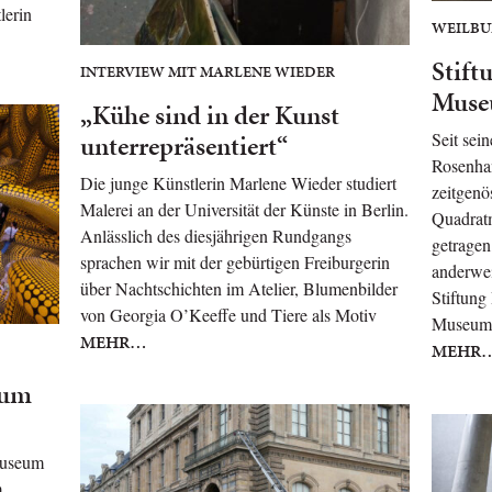
lerin
WEILBU
Stift
INTERVIEW MIT MARLENE WIEDER
Muse
„Kühe sind in der Kunst
unterrepräsentiert“
Seit sei
Rosenha
Die junge Künstlerin Marlene Wieder studiert
zeitgenö
Malerei an der Universität der Künste in Berlin.
Quadratm
Anlässlich des diesjährigen Rundgangs
getragen
sprachen wir mit der gebürtigen Freiburgerin
anderwe
über Nachtschichten im Atelier, Blumenbilder
Stiftung
von Georgia O’Keeffe und Tiere als Motiv
Museums
MEHR…
MEHR
zum
Museum
m