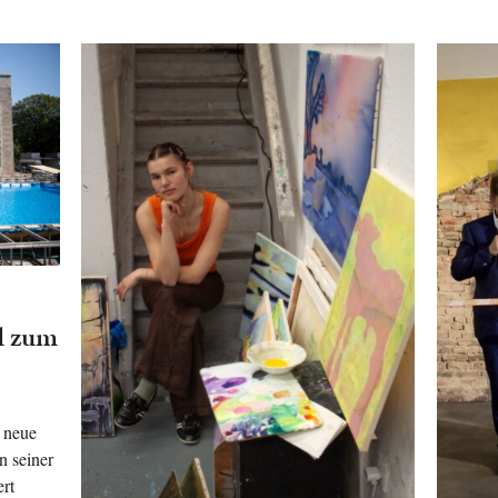
d zum
 neue
n seiner
ert