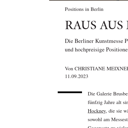
Positions in Berlin
RAUS AUS
Die Berliner Kunstmesse Po
und hochpreisige Position
Von
CHRISTIANE MEIXNE
11.09.2023
Die Galerie Brusber
fünfzig Jahre alt s
Hockney,
die sie w
sowohl am Messesta
Gegensatz zu vielen