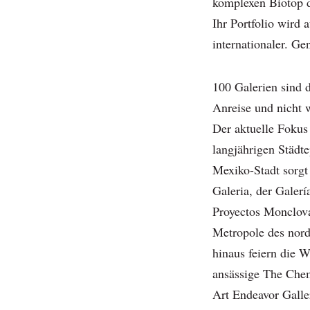
komplexen Biotop d
Ihr Portfolio wird 
internationaler. G
100 Galerien sind d
Anreise und nicht 
Der aktuelle Fokus
langjährigen Städt
Mexiko-Stadt sorgt
Galeria, der Galer
Proyectos Monclova
Metropole des nor
hinaus feiern die 
ansässige The Chem
Art Endeavor Galle