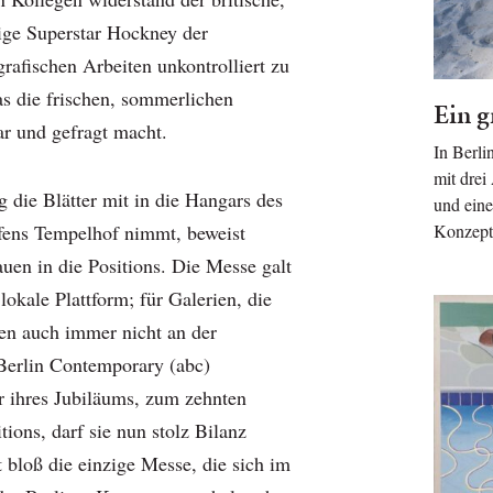
ige Superstar Hockney der
rafischen Arbeiten unkontrolliert zu
as die frischen, sommerlichen
Ein g
ar und gefragt macht.
In Berli
mit drei
 die Blätter mit in die Hangars des
und eine
fens Tempelhof nimmt, beweist
Konzept
auen in die Positions. Die Messe galt
 lokale Plattform; für Galerien, die
en auch immer nicht an der
 Berlin Contemporary (abc)
r ihres Jubiläums, zum zehnten
tions, darf sie nun stolz Bilanz
ht bloß die einzige Messe, die sich im