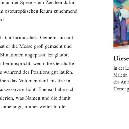
re an der Spree − ein Zeichen dafür,
s im osteuropäischen Raum zunehmend
rd.
ristian Jarmuschek. Gemeinsam mit
hat er die Messe groß gemacht und
 Situationen angepasst. Er glaubt,
Diese
ch herumspricht, wenn die Geschäfte
In der L
s während der Positions gut laufen.
Malerin
einen das Volumen der Umsätze in
des Ant
Horror 
sukzessive erhöht. Ebenso habe sich
alerien, was Namen und die damit
 anbelangt, immer weiter in die