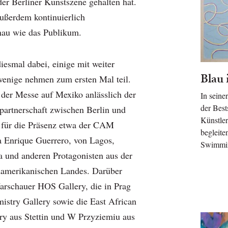
er Berliner Kunstszene gehalten hat.
außerdem kontinuierlich
enau wie das Publikum.
iesmal dabei, einige mit weiter
Blau 
wenige nehmen zum ersten Mal teil.
 der Messe auf Mexiko anlässlich der
In seine
der Best
epartnerschaft zwischen Berlin und
Künstler
 für die Präsenz etwa der CAM
begleite
ía Enrique Guerrero, von Lagos,
Swimmi
 und anderen Protagonisten aus der
damerikanischen Landes. Darüber
Warschauer HOS Gallery, die in Prag
istry Gallery sowie die East African
ry aus Stettin und W Przyziemiu aus