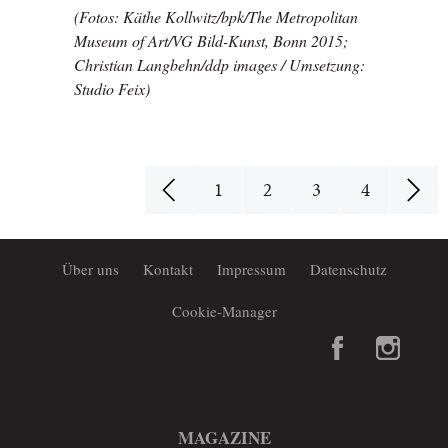
(Fotos: Käthe Kollwitz/bpk/The Metropolitan
Museum of Art/VG Bild-Kunst, Bonn 2015;
Christian Langbehn/ddp images / Umsetzung:
Studio Feix)
1
2
3
4
Über uns
Kontakt
Impressum
Datenschutz
Cookie-Manager
MAGAZINE