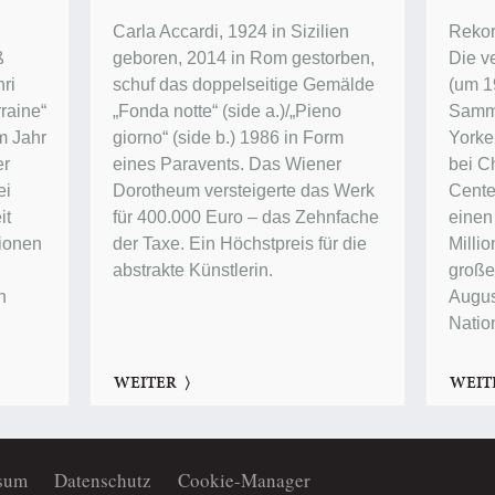
Carla Accardi, 1924 in Sizilien
Rekor
ß
geboren, 2014 in Rom gestorben,
Die v
ri
schuf das doppelseitige Gemälde
(um 1
raine“
„Fonda notte“ (side a.)/„Pieno
Samm
im Jahr
giorno“ (side b.) 1986 in Form
Yorke
er
eines Paravents. Das Wiener
bei Ch
ei
Dorotheum versteigerte das Werk
Center
it
für 400.000 Euro – das Zehnfache
einen
lionen
der Taxe. Ein Höchstpreis für die
Millio
abstrakte Künstlerin.
groß
n
Augus
Natio
WEITER
WEIT
sum
Datenschutz
Cookie-Manager