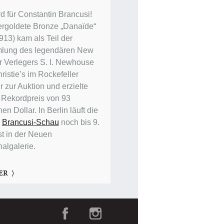
d für Constantin Brancusi!
ergoldete Bronze „Danaïde“
913) kam als Teil der
lung des legendären New
r Verlegers S. I. Newhouse
ristie’s im Rockefeller
 zur Auktion und erzielte
 Rekordpreis von 93
nen Dollar. In Berlin läuft die
e
Brancusi-Schau
noch bis 9.
t in der Neuen
nalgalerie.
ER