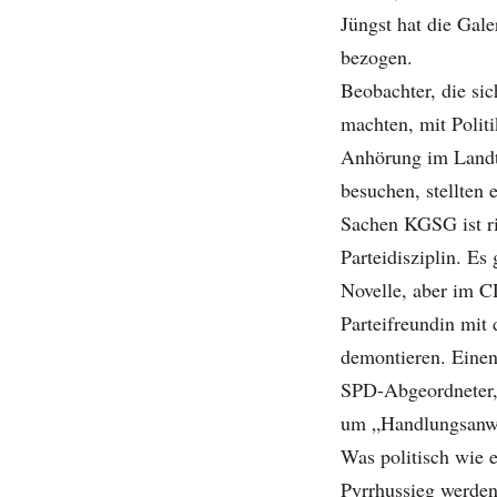
Jüngst hat die Gal
bezogen.
Beobachter, die s
machten, mit Polit
Anhörung im Landt
besuchen, stellten 
Sachen KGSG ist rie
Parteidisziplin. Es
Novelle, aber im 
Parteifreundin mit 
demontieren. Einen 
SPD-Abgeordneter, 
um „Handlungsanwe
Was politisch wie e
Pyrrhussieg werde