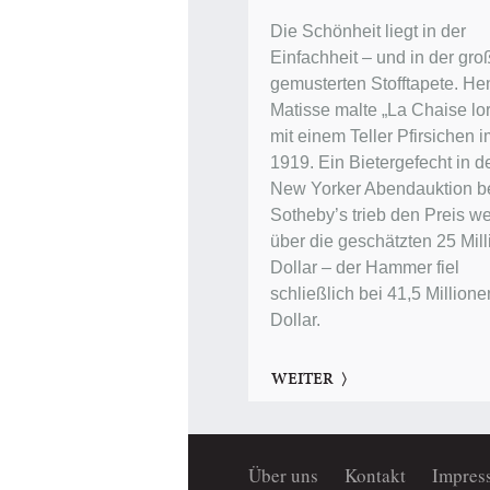
Die Schönheit liegt in der
Einfachheit – und in der gro
gemusterten Stofftapete. Hen
Matisse malte „La Chaise lor
mit einem Teller Pfirsichen 
1919. Ein Bietergefecht in d
New Yorker Abendauktion b
Sotheby’s trieb den Preis we
über die geschätzten 25 Mil
Dollar – der Hammer fiel
schließlich bei 41,5 Millione
Dollar.
WEITER
Über uns
Kontakt
Impres