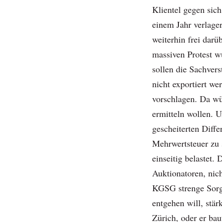
Klientel gegen sich
einem Jahr verlag
weiterhin frei darü
massiven Protest w
sollen die Sachver
nicht exportiert wer
vorschlagen. Da w
ermitteln wollen. U
gescheiterten Diffe
Mehrwertsteuer zu s
einseitig belastet.
Auktionatoren, nic
KGSG strenge Sorgf
entgehen will, stär
Zürich, oder er ba